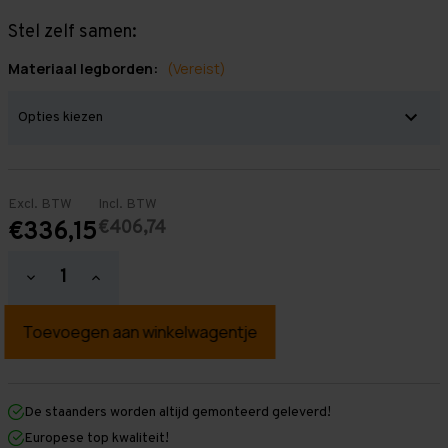
Stel zelf samen:
Materiaal legborden:
(Vereist)
Excl. BTW
Incl. BTW
€406,74
€336,15
Hoeveelheid
Hoeveelheid
verlagen
verhogen
van
van
Grootvakstelling
Grootvakstelling
2.000
2.000
mm
mm
x
x
3.850
3.850
mm
mm
De staanders worden altijd gemonteerd geleverd!
x
x
Europese top kwaliteit!
1.000
1.000