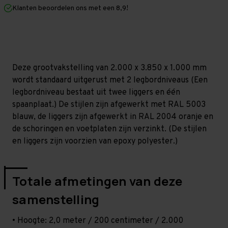
mm
mm
Klanten beoordelen ons met een 8,9!
(HxLxD)
(HxLxD)
-
-
2
2
niveaus
niveaus
Deze grootvakstelling van 2.000 x 3.850 x 1.000 mm
wordt standaard uitgerust met 2 legbordniveaus (Een
legbordniveau bestaat uit twee liggers en één
spaanplaat.) De stijlen zijn afgewerkt met RAL 5003
blauw, de liggers zijn afgewerkt in RAL 2004 oranje en
de schoringen en voetplaten zijn verzinkt. (De stijlen
en liggers zijn voorzien van epoxy polyester.)
Totale afmetingen van deze
samenstelling
• Hoogte: 2,0 meter / 200 centimeter / 2.000