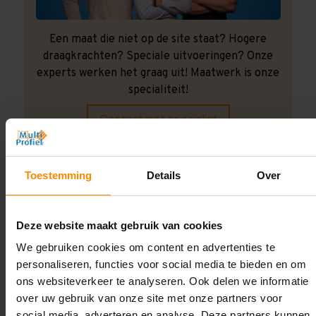
Een maat die niet op de site staat? Hogere
draagkrachten? Speciale uitvoeringen? Onze
experts werken het graag uit! Maatwerk is onze
specialiteit!
Contact met specialist
Toestemming
Details
Over
Montage uitbesteden?
Laat ons het doen!
Deze website maakt gebruik van cookies
We gebruiken cookies om content en advertenties te
personaliseren, functies voor social media te bieden en om
ons websiteverkeer te analyseren. Ook delen we informatie
over uw gebruik van onze site met onze partners voor
social media, adverteren en analyse. Deze partners kunnen