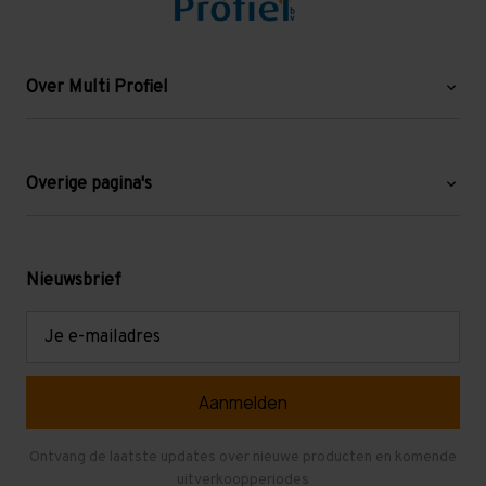
Over Multi Profiel
Over ons
Blog
Overige pagina's
Werken bij Multi Profiel
Gebruikte stellingen
Levering en afhalen
Mezzanine
Nieuwsbrief
Retouren en garantie
Verdiepingsvloeren
E-
mailadres
Referenties
Selfstorage
Veelgestelde vragen
Entresolvloer
Herroepen en Annuleren
Gebruikte entresolvloeren
Ontvang de laatste updates over nieuwe producten en komende
uitverkoopperiodes