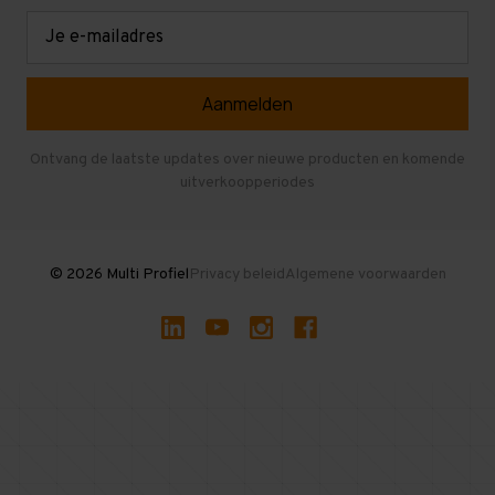
Retouren en garantie
Verdiepingsvloeren
E-
mailadres
Referenties
Selfstorage
Veelgestelde vragen
Entresolvloer
Herroepen en Annuleren
Gebruikte entresolvloeren
Ontvang de laatste updates over nieuwe producten en komende
uitverkoopperiodes
Stellingen kopen
© 2026 Multi Profiel
Privacy beleid
Algemene voorwaarden