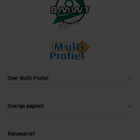
Over Multi Profiel
Over ons
Blog
Overige pagina's
Werken bij Multi Profiel
Gebruikte stellingen
Levering en afhalen
Mezzanine
Nieuwsbrief