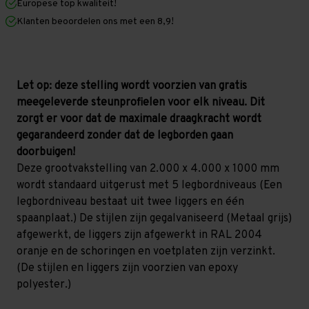
Europese top kwaliteit!
1.000
1.000
mm
mm
Klanten beoordelen ons met een 8,9!
(HxLxD)
(HxLxD)
-
-
5
5
niveaus
niveaus
GALVA
GALVA
(Liggers:
(Liggers:
Let op: deze stelling wordt voorzien van gratis
1.850
1.850
meegeleverde steunprofielen voor elk niveau. Dit
mm)
mm)
zorgt er voor dat de maximale draagkracht wordt
gegarandeerd zonder dat de legborden gaan
doorbuigen!
Deze grootvakstelling van 2.000 x 4.000 x 1000 mm
wordt standaard uitgerust met 5 legbordniveaus (Een
legbordniveau bestaat uit twee liggers en één
spaanplaat.) De stijlen zijn gegalvaniseerd (Metaal grijs)
afgewerkt, de liggers zijn afgewerkt in RAL 2004
oranje en de schoringen en voetplaten zijn verzinkt.
(De stijlen en liggers zijn voorzien van epoxy
polyester.)