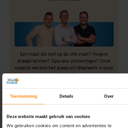
Een maat die niet op de site staat? Hogere
draagkrachten? Speciale uitvoeringen? Onze
experts werken het graag uit! Maatwerk is onze
specialiteit!
Contact met specialist
Toestemming
Details
Over
Montage uitbesteden?
Deze website maakt gebruik van cookies
Laat ons het doen!
We gebruiken cookies om content en advertenties te