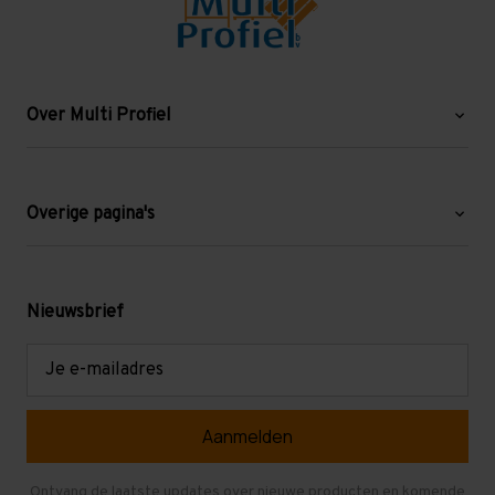
Over Multi Profiel
Over ons
Blog
Overige pagina's
Werken bij Multi Profiel
Gebruikte stellingen
Levering en afhalen
Mezzanine
Nieuwsbrief
Retouren en garantie
Verdiepingsvloeren
E-
mailadres
Referenties
Selfstorage
Veelgestelde vragen
Entresolvloer
Herroepen en Annuleren
Gebruikte entresolvloeren
Ontvang de laatste updates over nieuwe producten en komende