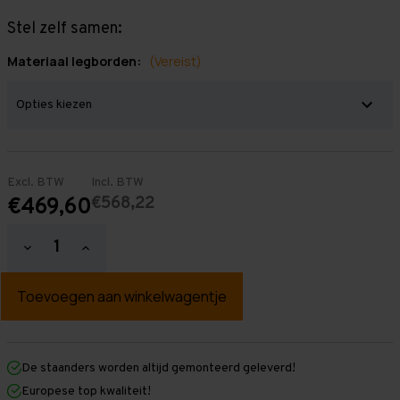
Stel zelf samen:
Materiaal legborden:
(Vereist)
Excl. BTW
Incl. BTW
€568,22
€469,60
Hoeveelheid
Hoeveelheid
verlagen
verhogen
van
van
Grootvakstelling
Grootvakstelling
2.000
2.000
mm
mm
x
x
3.850
3.850
mm
mm
De staanders worden altijd gemonteerd geleverd!
x
x
Europese top kwaliteit!
800
800