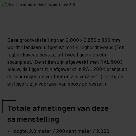
mm
mm
Klanten beoordelen ons met een 8,9!
(HxLxD)
(HxLxD)
-
-
4
4
niveaus
niveaus
Deze grootvakstelling van 2.000 x 3.850 x 800 mm
wordt standaard uitgerust met 4 legbordniveaus (Een
legbordniveau bestaat uit twee liggers en één
spaanplaat.) De stijlen zijn afgewerkt met RAL 5003
blauw, de liggers zijn afgewerkt in RAL 2004 oranje en
de schoringen en voetplaten zijn verzinkt. (De stijlen
en liggers zijn voorzien van epoxy polyester.)
Totale afmetingen van deze
samenstelling
• Hoogte: 2,0 meter / 200 centimeter / 2.000