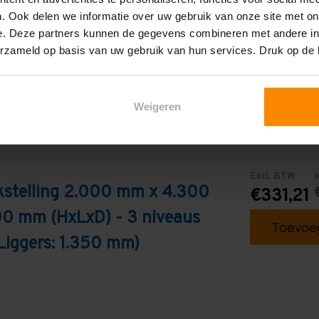
Galva
. Ook delen we informatie over uw gebruik van onze site met on
e. Deze partners kunnen de gegevens combineren met andere inf
erzameld op basis van uw gebruik van hun services. Druk op de
Weigeren
Excl. BTW
I
kstelling 2.000 mm x 4.300
€331,21
0 mm (HxLxD) - 3 niveaus
Toevoeg
Liggers: 1.350 mm)