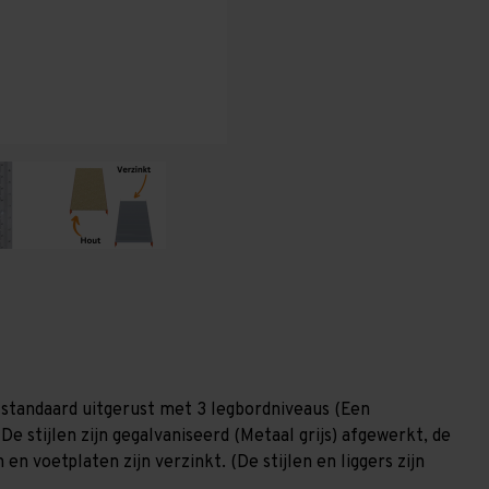
400
400
mm
mm
(HxLxD)
(HxLxD)
-
-
3
3
niveaus
niveaus
GALVA
GALVA
(Liggers:
(Liggers:
1.350
1.350
mm)
mm)
standaard uitgerust met 3 legbordniveaus (Een
De stijlen zijn gegalvaniseerd (Metaal grijs) afgewerkt, de
en voetplaten zijn verzinkt. (De stijlen en liggers zijn