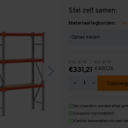
Stel zelf samen:
Materiaal legborden:
(Ver
Excl. BTW
Incl. BTW
€400,76
€331,21
Hoeveelheid
Hoeveelheid
verlagen
verhogen
van
van
Grootvakstelling
Grootvakstellin
2.000
2.000
De staanders worden altijd ge
mm
mm
x
x
Europese top kwaliteit!
4.300
4.300
Klanten beoordelen ons met ee
mm
mm
x
x