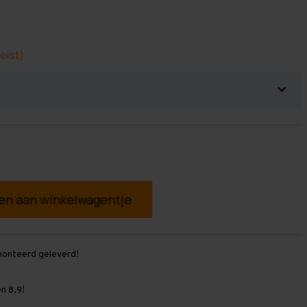
eist)
g
monteerd geleverd!
n 8,9!