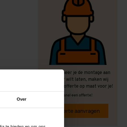
Ook wanneer je de montage aan
ons over wilt laten, maken wij
graag een offerte op maat voor je!
Vrijblijvend, snel een offerte!
Over
Offerte aanvragen
dia te bieden en om ons