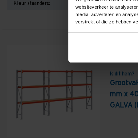
Kleur staanders:
websiteverkeer te analyseren
media, adverteren en analys
verstrekt of die ze hebben v
Is dit hem?
Grootva
mm x 40
GALVA (