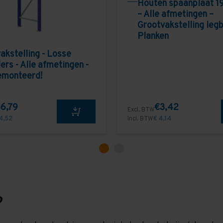
Houten spaanplaat 1
– Alle afmetingen –
Grootvakstelling leg
Planken
akstelling - Losse
ers - Alle afmetingen -
emonteerd!
6,79
€3,42
Excl. BTW
4,52
Incl. BTW
€ 4,14
?