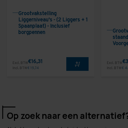
Grootvakstelling
Liggerniveau's - (2 Liggers + 1
Spaanplaat) - Inclusief
Grootv
borgpennen
staand
Voorg
€16,31
€3
Excl. BTW
Excl. BTW
Incl. BTW
€ 19,74
Incl. BTW
€ 4
Op zoek naar een alternatief