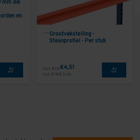
9 mm dik
borden en
Grootvakstelling -
Steunprofiel - Per stuk
€4,51
Excl. BTW
Incl. BTW
€ 5,46