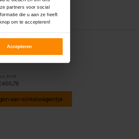
ze partners voor social
ormatie die u aan ze heeft
 knop om te accepteren!
Accepteren
ncl. BTW
€400,76
en aan winkelwagentje