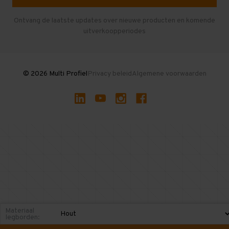
Herroepen en Annuleren
Gebruikte entresolvloeren
Ontvang de laatste updates over nieuwe producten en komende
uitverkoopperiodes
Stellingen kopen
© 2026 Multi Profiel
Privacy beleid
Algemene voorwaarden
Materiaal
legborden: