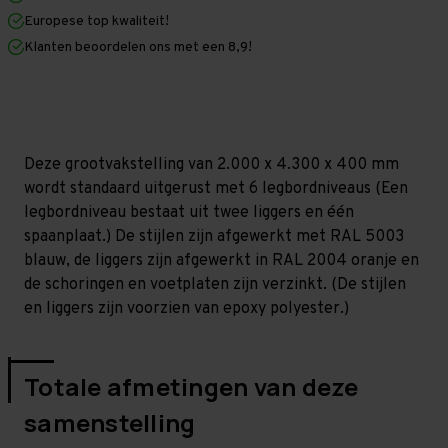
x
x
Europese top kwaliteit!
400
400
mm
mm
Klanten beoordelen ons met een 8,9!
(HxLxD)
(HxLxD)
-
-
6
6
niveaus
niveaus
(Liggers:
(Liggers:
1.350
1.350
mm)
mm)
Deze grootvakstelling van 2.000 x 4.300 x 400 mm
wordt standaard uitgerust met 6 legbordniveaus (Een
legbordniveau bestaat uit twee liggers en één
spaanplaat.) De stijlen zijn afgewerkt met RAL 5003
blauw, de liggers zijn afgewerkt in RAL 2004 oranje en
de schoringen en voetplaten zijn verzinkt. (De stijlen
en liggers zijn voorzien van epoxy polyester.)
Totale afmetingen van deze
samenstelling