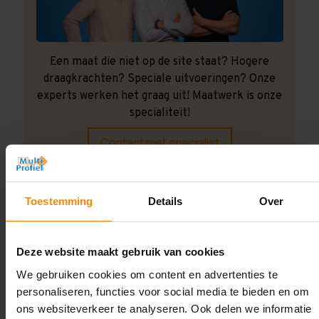
Een maat die niet op de site staat? Hogere
draagkrachten? Speciale uitvoeringen? Onze
experts werken het graag uit! Maatwerk is onze
specialiteit!
Contact met specialist
Toestemming
Details
Over
Montage uitbesteden?
Laat ons het doen!
Deze website maakt gebruik van cookies
We gebruiken cookies om content en advertenties te
personaliseren, functies voor social media te bieden en om
ons websiteverkeer te analyseren. Ook delen we informatie