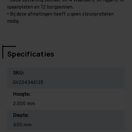
• Deze opstelling bestaat uit 4 staanders, 36 liggers, 18
spaanplaten en 72 borgpennen.
• Bij deze afmetingen heeft u geen steunprofielen
nodig.
Specificaties
SKU:
GV204346135
Hoogte:
2.000 mm
Diepte:
400 mm