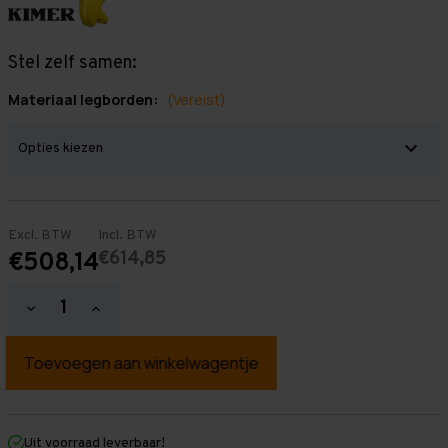
Stel zelf samen:
Materiaal legborden:
(Vereist)
Excl. BTW
Incl. BTW
€614,85
€508,14
Hoeveelheid
Hoeveelheid
verlagen
verhogen
van
van
Grootvakstelling
Grootvakstelling
2.000
2.000
mm
mm
x
x
4.300
4.300
mm
mm
Uit voorraad leverbaar!