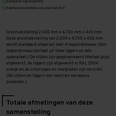
Europese top kwaliteit!
400
400
mm
mm
Klanten beoordelen ons met een 8,9!
(HxLxD)
(HxLxD)
-
-
4
4
niveaus
niveaus
GALVA
GALVA
Grootvakstelling 2.000 mm x 4.700 mm x 400 mm
Deze grootvakstelling van 2.000 x 4.700 x 400 mm
wordt standaard uitgerust met 4 legbordniveaus (Een
legbordniveau bestaat uit twee liggers en één
spaanplaat.) De stijlen zijn gegalvaniseerd (Metaal grijs)
afgewerkt, de liggers zijn afgewerkt in RAL 2004
oranje en de schoringen en voetplaten zijn verzinkt.
(De stijlen en liggers zijn voorzien van epoxy
polyester.)
Totale afmetingen van deze
samenstelling