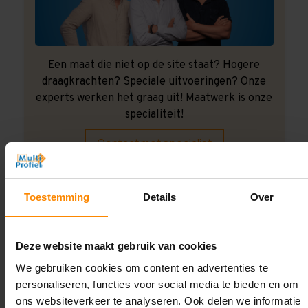
Een maat die niet op de site staat? Hogere
draagkrachten? Speciale uitvoeringen? Onze
experts werken het graag uit! Maatwerk is onze
specialiteit!
Contact met specialist
Toestemming
Details
Over
Montage uitbesteden?
Laat ons het doen!
Deze website maakt gebruik van cookies
We gebruiken cookies om content en advertenties te
personaliseren, functies voor social media te bieden en om
ons websiteverkeer te analyseren. Ook delen we informatie