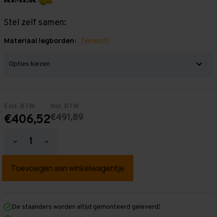
Stel zelf samen:
Materiaal legborden:
(Vereist)
Excl. BTW
Incl. BTW
€491,89
€406,52
Hoeveelheid
Hoeveelheid
verlagen
verhogen
van
van
Grootvakstelling
Grootvakstelling
2.000
2.000
mm
mm
x
x
4.700
4.700
mm
mm
De staanders worden altijd gemonteerd geleverd!
x
x