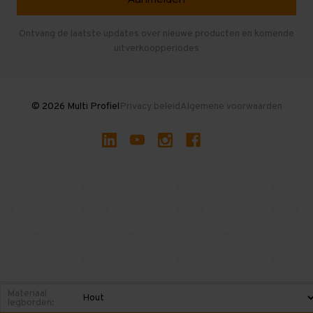
Entresolvloer
Herroepen en Annuleren
Gebruikte entresolvloeren
Ontvang de laatste updates over nieuwe producten en komende
uitverkoopperiodes
Stellingen kopen
© 2026 Multi Profiel
Privacy beleid
Algemene voorwaarden
Materiaal
legborden: