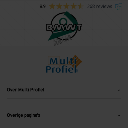
8.9
268 reviews
Over Multi Profiel
Over ons
Blog
Overige pagina's
Werken bij Multi Profiel