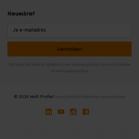
Gebruikte stellingen
Levering en afhalen
Mezzanine
Nieuwsbrief
Retouren en garantie
Verdiepingsvloeren
E-
mailadres
Referenties
Selfstorage
Veelgestelde vragen
Entresolvloer
Herroepen en Annuleren
Gebruikte entresolvloeren
Ontvang de laatste updates over nieuwe producten en komende
uitverkoopperiodes
Stellingen kopen
© 2026 Multi Profiel
Privacy beleid
Algemene voorwaarden