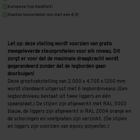
x
x
Europese top kwaliteit!
1.200
1.200
mm
mm
Klanten beoordelen ons met een 8,9!
(HxLxD)
(HxLxD)
-
-
6
6
niveaus
niveaus
(Liggerlengte
(Liggerlengte
1.500
1.500
Let op: deze stelling wordt voorzien van gratis
mm)
mm)
meegeleverde steunprofielen voor elk niveau. Dit
zorgt er voor dat de maximale draagkracht wordt
gegarandeerd zonder dat de legborden gaan
doorbuigen!
Deze grootvakstelling van 2.000 x 4.700 x 1200 mm
wordt standaard uitgerust met 6 legbordniveaus (Een
legbordniveau bestaat uit twee liggers en één
spaanplaat.) De stijlen zijn afgewerkt met RAL 5003
blauw, de liggers zijn afgewerkt in RAL 2004 oranje en
de schoringen en voetplaten zijn verzinkt. (De stijlen
en liggers zijn voorzien van epoxy polyester.)