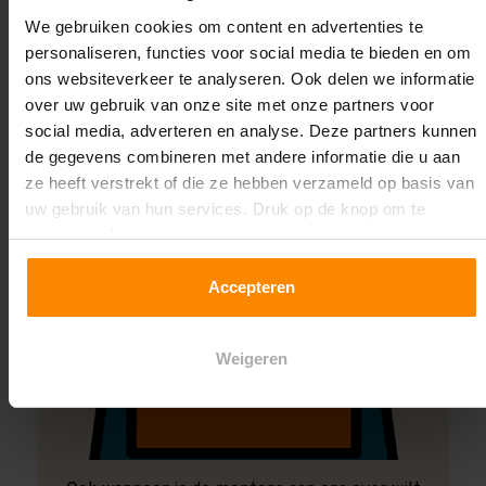
Montage uitbesteden?
We gebruiken cookies om content en advertenties te
Laat ons het doen!
personaliseren, functies voor social media te bieden en om
ons websiteverkeer te analyseren. Ook delen we informatie
over uw gebruik van onze site met onze partners voor
social media, adverteren en analyse. Deze partners kunnen
de gegevens combineren met andere informatie die u aan
ze heeft verstrekt of die ze hebben verzameld op basis van
uw gebruik van hun services. Druk op de knop om te
accepteren!
Accepteren
Weigeren