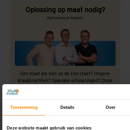
Oplossing op maat nodig?
Wij kunnen je helpen!
Een maat die niet op de site staat? Hogere
draagkrachten? Speciale uitvoeringen? Onze
experts werken het graag uit! Maatwerk is onze
specialiteit!
Contact met specialist
Toestemming
Details
Over
Deze website maakt gebruik van cookies