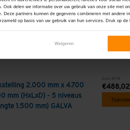
. Ook delen we informatie over uw gebruik van onze site met on
Galva
e. Deze partners kunnen de gegevens combineren met andere inf
erzameld op basis van uw gebruik van hun services. Druk op de
Weigeren
Excl. BTW
kstelling 2.000 mm x 4.700
€488,02
0 mm (HxLxD) - 5 niveaus
Toevoeg
lengte 1.500 mm) GALVA