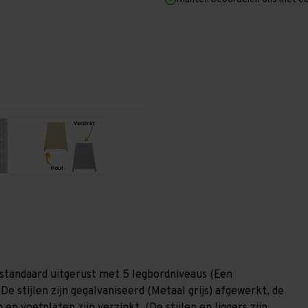
mm
mm
x
x
400
400
mm
mm
(HxLxD)
(HxLxD)
-
-
5
5
niveaus
niveaus
(Liggerlengte
(Liggerlengte
1.500
1.500
mm)
mm)
GALVA
GALVA
standaard uitgerust met 5 legbordniveaus (Een
De stijlen zijn gegalvaniseerd (Metaal grijs) afgewerkt, de