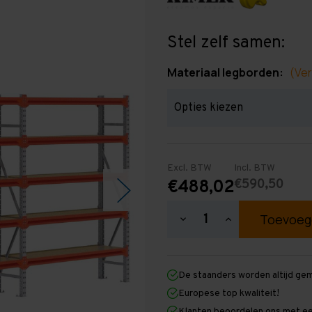
Stel zelf samen:
Materiaal legborden:
(Ver
Excl. BTW
Incl. BTW
€590,50
€488,02
Hoeveelheid
Hoeveelheid
verlagen
verhogen
van
van
Grootvakstelling
Grootvakstellin
2.000
2.000
De staanders worden altijd ge
mm
mm
x
x
Europese top kwaliteit!
4.700
4.700
Klanten beoordelen ons met ee