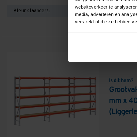
websiteverkeer te analyseren
Kleur staanders:
media, adverteren en analys
verstrekt of die ze hebben v
Is dit hem?
Grootva
mm x 40
(Ligger