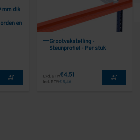
9 mm dik
borden en
Grootvakstelling -
Steunprofiel - Per stuk
€4,51
Excl. BTW
Incl. BTW
€ 5,46