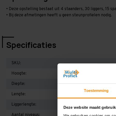
• Deze opstelling bestaat uit 4 staanders, 30 liggers, 15 
• Bij deze afmetingen heeft u geen steunprofielen nodig.
Specificaties
SKU:
Hoogte:
Diepte:
Toestemming
Lengte:
Liggerlengte:
Deze website maakt gebruik
Aantal niveaus:
We gebruiken cookies om cont