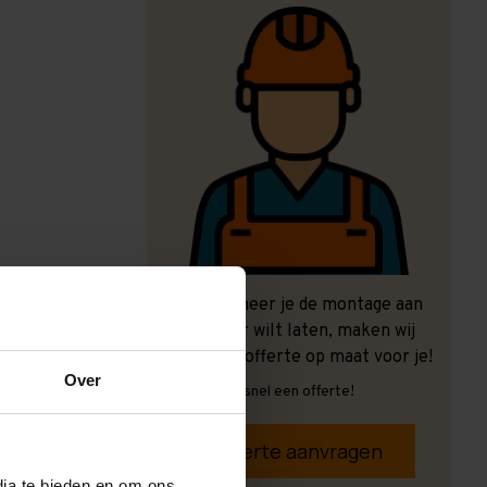
Ook wanneer je de montage aan
ons over wilt laten, maken wij
graag een offerte op maat voor je!
Over
Vrijblijvend, snel een offerte!
Offerte aanvragen
dia te bieden en om ons