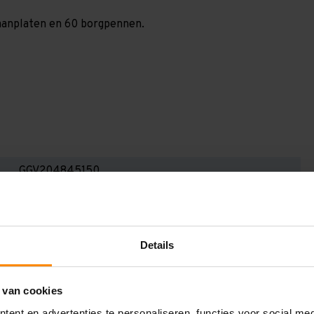
spaanplaten en 60 borgpennen.
GGV204845150
2.000 mm
400 mm
Details
4.700 mm
1.500 mm
 van cookies
5
ent en advertenties te personaliseren, functies voor social me