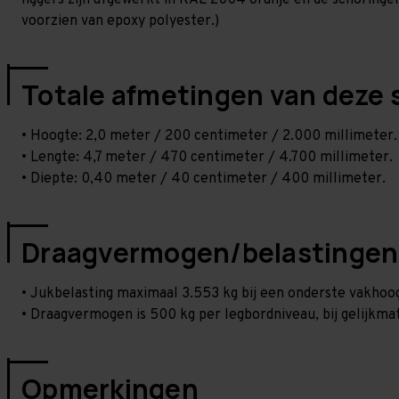
liggers zijn afgewerkt in RAL 2004 oranje en de schoringen 
voorzien van epoxy polyester.)
Totale afmetingen van deze 
• Hoogte: 2,0 meter / 200 centimeter / 2.000 millimeter.
• Lengte: 4,7 meter / 470 centimeter / 4.700 millimeter.
• Diepte: 0,40 meter / 40 centimeter / 400 millimeter.
Draagvermogen/belastingen
• Jukbelasting maximaal 3.553 kg bij een onderste vakho
• Draagvermogen is 500 kg per legbordniveau, bij gelijkmat
Opmerkingen