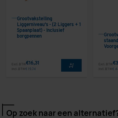
Grootvakstelling
Liggerniveau's - (2 Liggers + 1
Spaanplaat) - Inclusief
Grootv
borgpennen
staand
Voorg
€16,31
€3
Excl. BTW
Excl. BTW
Incl. BTW
€ 19,74
Incl. BTW
€ 4
Op zoek naar een alternatief