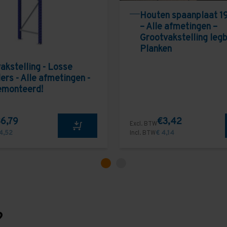
Houten spaanplaat 1
– Alle afmetingen –
Grootvakstelling leg
Planken
akstelling - Losse
ers - Alle afmetingen -
emonteerd!
6,79
€3,42
Excl. BTW
4,52
Incl. BTW
€ 4,14
?