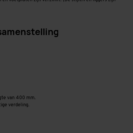
en voetplaten zijn verzinkt. (De stijlen en liggers zijn
samenstelling
ogte van 400 mm.
ige verdeling.