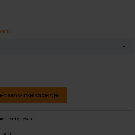
eist)
g
monteerd geleverd!
n 8,9!