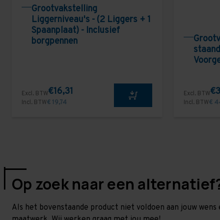
Grootvakstelling
Liggerniveau's - (2 Liggers + 1
Spaanplaat) - Inclusief
Grootv
borgpennen
staand
Voorg
€16,31
€3
Excl. BTW
Excl. BTW
Incl. BTW
€ 19,74
Incl. BTW
€ 4
Op zoek naar een alternatief
Als het bovenstaande product niet voldoen aan jouw wens 
maatwerk. Wij werken graag met jou mee!