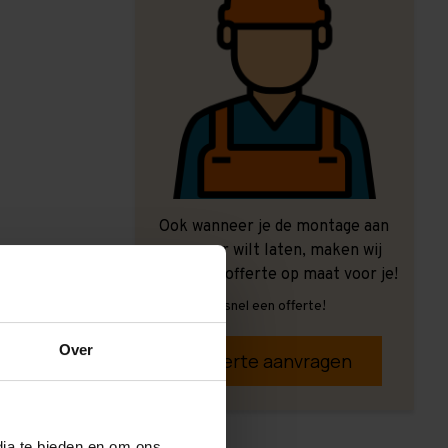
Ook wanneer je de montage aan
ons over wilt laten, maken wij
graag een offerte op maat voor je!
Vrijblijvend, snel een offerte!
Over
Offerte aanvragen
dia te bieden en om ons