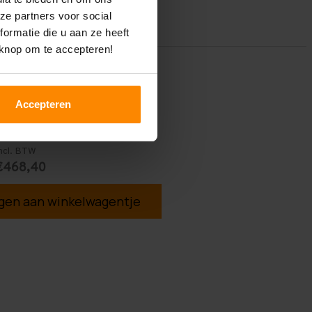
ze partners voor social
ormatie die u aan ze heeft
 knop om te accepteren!
Accepteren
ncl. BTW
€468,40
en aan winkelwagentje