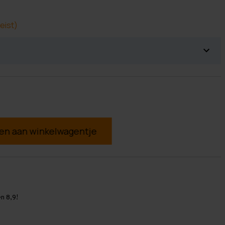
eist)
g
n 8,9!