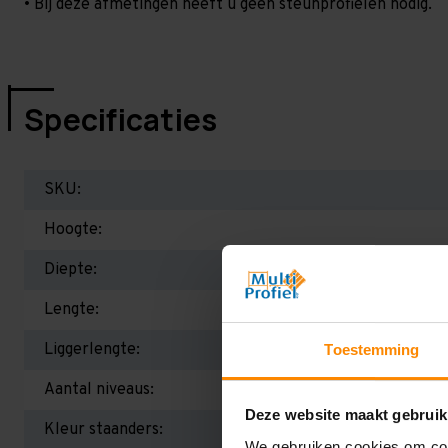
• Bij deze afmetingen heeft u geen steunprofielen nodig.
Specificaties
SKU:
Hoogte:
Diepte:
Lengte:
Liggerlengte:
Toestemming
Aantal niveaus:
Deze website maakt gebruik
Kleur staanders:
We gebruiken cookies om cont