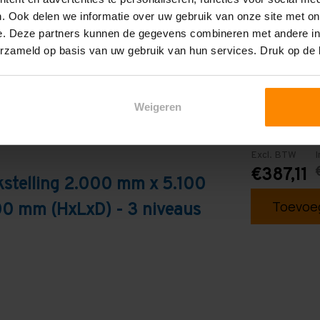
. Ook delen we informatie over uw gebruik van onze site met on
e. Deze partners kunnen de gegevens combineren met andere inf
erzameld op basis van uw gebruik van hun services. Druk op de
Weigeren
Excl. BTW
I
€387,11
kstelling 2.000 mm x 5.100
Toevoeg
0 mm (HxLxD) - 3 niveaus