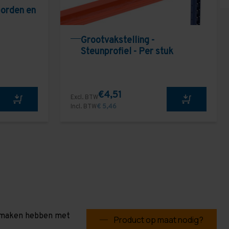
borden en
Grootvakstelling -
Steunprofiel - Per stuk
€4,51
Excl. BTW
Incl. BTW
€ 5,46
te maken hebben met
Product op maat nodig?