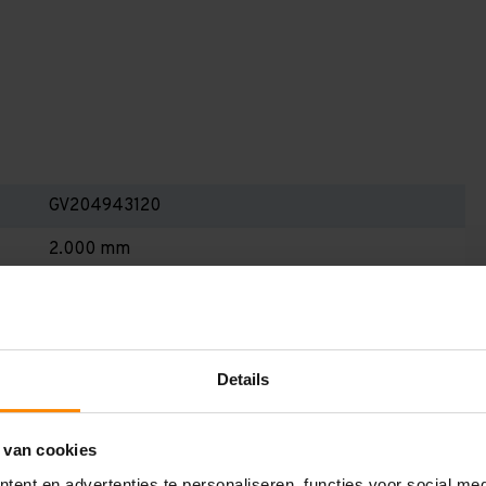
GV204943120
2.000 mm
400 mm
5.100 mm
1.200 mm
Details
3
 van cookies
Blauw
ent en advertenties te personaliseren, functies voor social me