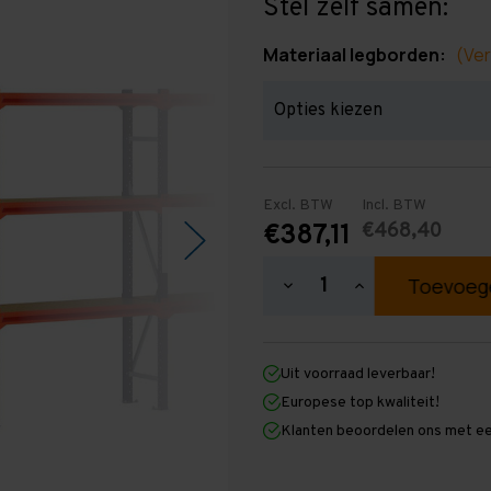
Stel zelf samen:
Materiaal legborden:
(Ver
Excl. BTW
Incl. BTW
€468,40
€387,11
Hoeveelheid
Hoeveelheid
verlagen
verhogen
van
van
Grootvakstelling
Grootvakstellin
2.000
2.000
Uit voorraad leverbaar!
mm
mm
x
x
Europese top kwaliteit!
5.100
5.100
Klanten beoordelen ons met ee
mm
mm
x
x
400
400
mm
mm