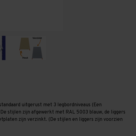
(HxLxD)
(HxLxD)
-
-
3
3
niveaus
niveaus
standaard uitgerust met 3 legbordniveaus (Een
 De stijlen zijn afgewerkt met RAL 5003 blauw, de liggers
laten zijn verzinkt. (De stijlen en liggers zijn voorzien