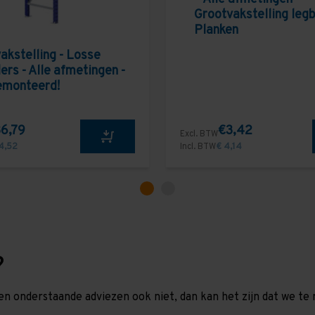
Grootvakstelling leg
Planken
akstelling - Losse
ers - Alle afmetingen -
emonteerd!
6,79
€3,42
Excl. BTW
4,52
Incl. BTW
€ 4,14
?
en onderstaande adviezen ook niet, dan kan het zijn dat we 