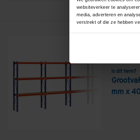
websiteverkeer te analyseren
media, adverteren en analys
verstrekt of die ze hebben v
Is dit hem?
Grootva
mm x 40