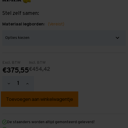
Stel zelf samen:
Materiaal legborden:
(Vereist)
Excl. BTW
Incl. BTW
€454,42
€375,55
Hoeveelheid
Hoeveelheid
verlagen
verhogen
van
van
Grootvakstelling
Grootvakstelling
2.000
2.000
mm
mm
x
x
5.100
5.100
mm
mm
De staanders worden altijd gemonteerd geleverd!
x
x