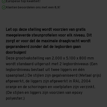
Europese top kwaliteit!
800
800
mm
mm
Klanten beoordelen ons met een 8,9!
(HxLxD)
(HxLxD)
-
-
2
2
niveaus
niveaus
GALVA
GALVA
Let op: deze stelling wordt voorzien van gratis
meegeleverde steunprofielen voor elk niveau. Dit
zorgt er voor dat de maximale draagkracht wordt
gegarandeerd zonder dat de legborden gaan
doorbuigen!
Deze grootvakstelling van 2.000 x 5.100 x 800 mm
wordt standaard uitgerust met 2 legbordniveaus (Een
legbordniveau bestaat uit twee liggers en één
spaanplaat.) De stijlen zijn gegalvaniseerd (Metaal grijs)
afgewerkt, de liggers zijn afgewerkt in RAL 2004
oranje en de schoringen en voetplaten zijn verzinkt.
(De stijlen en liggers zijn voorzien van epoxy
polyester.)