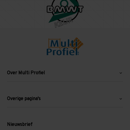
Over Multi Profiel
Over ons
Blog
Overige pagina's
Werken bij Multi Profiel
Gebruikte stellingen
Levering en afhalen
Mezzanine
Nieuwsbrief