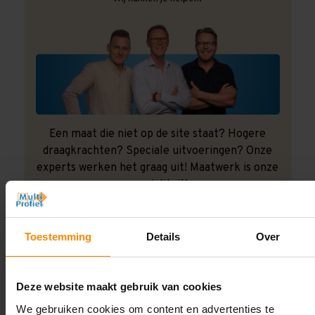
Een maat die niet op de site staat? Hogere
draagkrachten? Speciale uitvoeringen? Onze
experts werken het graag uit! Maatwerk is onze
specialiteit!
Contact met specialist
Toestemming
Details
Over
Montage uitbesteden?
Deze website maakt gebruik van cookies
Laat ons het doen!
We gebruiken cookies om content en advertenties te