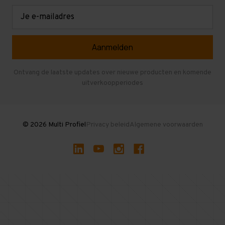
Retouren en garantie
Verdiepingsvloeren
E-
mailadres
Referenties
Selfstorage
Veelgestelde vragen
Entresolvloer
Herroepen en Annuleren
Gebruikte entresolvloeren
Ontvang de laatste updates over nieuwe producten en komende
uitverkoopperiodes
Stellingen kopen
© 2026 Multi Profiel
Privacy beleid
Algemene voorwaarden