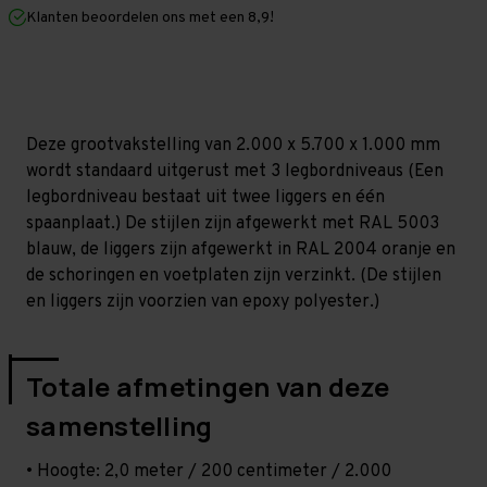
mm
mm
Klanten beoordelen ons met een 8,9!
(HxLxD)
(HxLxD)
-
-
3
3
niveaus
niveaus
Deze grootvakstelling van 2.000 x 5.700 x 1.000 mm
wordt standaard uitgerust met 3 legbordniveaus (Een
legbordniveau bestaat uit twee liggers en één
spaanplaat.) De stijlen zijn afgewerkt met RAL 5003
blauw, de liggers zijn afgewerkt in RAL 2004 oranje en
de schoringen en voetplaten zijn verzinkt. (De stijlen
en liggers zijn voorzien van epoxy polyester.)
Totale afmetingen van deze
samenstelling
• Hoogte: 2,0 meter / 200 centimeter / 2.000