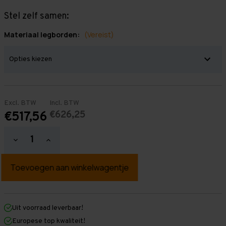
Stel zelf samen:
Materiaal legborden:
(Vereist)
Excl. BTW
Incl. BTW
€626,25
€517,56
Hoeveelheid
Hoeveelheid
verlagen
verhogen
van
van
Grootvakstelling
Grootvakstelling
2.000
2.000
mm
mm
x
x
5.700
5.700
mm
mm
Uit voorraad leverbaar!
x
x
Europese top kwaliteit!
1.000
1.000