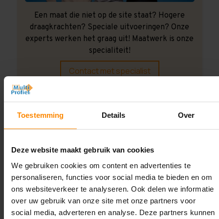
Een maat die niet op de site staat? Hogere
draagkrachten? Speciale uitvoeringen? Onze
experts werken het graag uit! Maatwerk is onze
specialiteit!
Contact met specialist
Montage uitbesteden?
Toestemming
Details
Over
Laat ons het doen!
Deze website maakt gebruik van cookies
We gebruiken cookies om content en advertenties te
personaliseren, functies voor social media te bieden en om
ons websiteverkeer te analyseren. Ook delen we informatie
over uw gebruik van onze site met onze partners voor
social media, adverteren en analyse. Deze partners kunnen