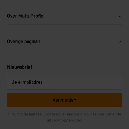
Over Multi Profiel
Over ons
Blog
Overige pagina's
Werken bij Multi Profiel
Gebruikte stellingen
Levering en afhalen
Mezzanine
Nieuwsbrief
Retouren en garantie
Verdiepingsvloeren
E-
mailadres
Referenties
Selfstorage
Veelgestelde vragen
Entresolvloer
Herroepen en Annuleren
Gebruikte entresolvloeren
Ontvang de laatste updates over nieuwe producten en komende
uitverkoopperiodes
Stellingen kopen