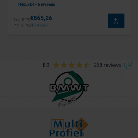
(HxLxD) - 6 niveaus
€865,26
Excl. BTW
Incl. BTW
€1.046,96
8.9
268 reviews