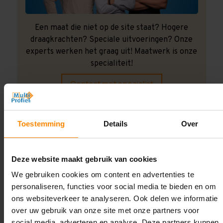
Een maat die niet op de site staat? Hogere
draagkrachten? Speciale uitvoeringen? Onze
experts werken het graag uit! Maatwerk is onze
specialiteit!
Contact met specialist
Toestemming
Details
Over
Montage uitbesteden?
Laat ons het doen!
Deze website maakt gebruik van cookies
We gebruiken cookies om content en advertenties te
personaliseren, functies voor social media te bieden en om
ons websiteverkeer te analyseren. Ook delen we informatie
over uw gebruik van onze site met onze partners voor
social media, adverteren en analyse. Deze partners kunnen