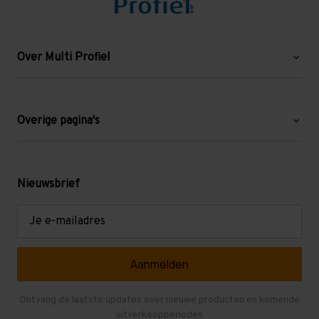
Over Multi Profiel
Over ons
Blog
Overige pagina's
Werken bij Multi Profiel
Gebruikte stellingen
Levering en afhalen
Mezzanine
Nieuwsbrief
Retouren en garantie
Verdiepingsvloeren
E-
mailadres
Referenties
Selfstorage
Veelgestelde vragen
Entresolvloer
Herroepen en Annuleren
Gebruikte entresolvloeren
Ontvang de laatste updates over nieuwe producten en komende
uitverkoopperiodes