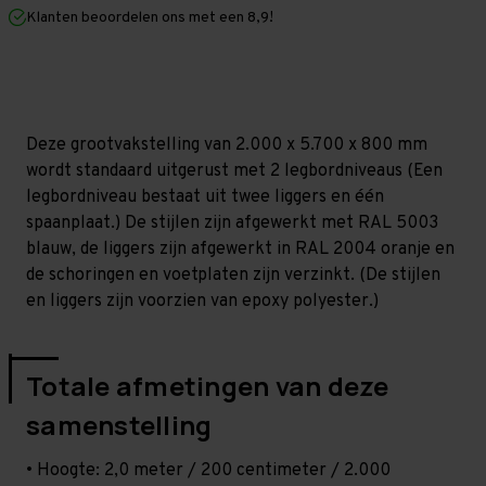
mm
mm
Klanten beoordelen ons met een 8,9!
(HxLxD)
(HxLxD)
-
-
2
2
niveaus
niveaus
Deze grootvakstelling van 2.000 x 5.700 x 800 mm
wordt standaard uitgerust met 2 legbordniveaus (Een
legbordniveau bestaat uit twee liggers en één
spaanplaat.) De stijlen zijn afgewerkt met RAL 5003
blauw, de liggers zijn afgewerkt in RAL 2004 oranje en
de schoringen en voetplaten zijn verzinkt. (De stijlen
en liggers zijn voorzien van epoxy polyester.)
Totale afmetingen van deze
samenstelling
• Hoogte: 2,0 meter / 200 centimeter / 2.000