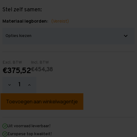
Stel zelf samen:
Materiaal legborden:
(Vereist)
Excl. BTW
Incl. BTW
€454,38
€375,52
Hoeveelheid
Hoeveelheid
verlagen
verhogen
van
van
Grootvakstelling
Grootvakstelling
2.000
2.000
mm
mm
x
x
5.700
5.700
mm
mm
Uit voorraad leverbaar!
x
x
Europese top kwaliteit!
800
800