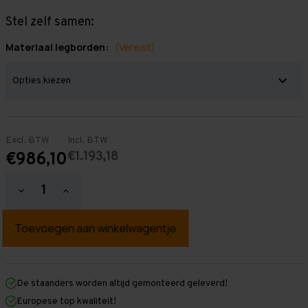
Stel zelf samen:
Materiaal legborden:
(Vereist)
Excl. BTW
Incl. BTW
€1.193,18
€986,10
Hoeveelheid
Hoeveelheid
verlagen
verhogen
van
van
Grootvakstelling
Grootvakstelling
2.000
2.000
mm
mm
x
x
5.750
5.750
mm
mm
De staanders worden altijd gemonteerd geleverd!
x
x
Europese top kwaliteit!
1.000
1.000