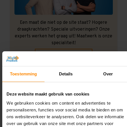
Een maat die niet op de site staat? Hogere
draagkrachten? Speciale uitvoeringen? Onze
experts werken het graag uit! Maatwerk is onze
specialiteit!
Contact met specialist
Toestemming
Details
Over
Montage uitbesteden?
Laat ons het doen!
Deze website maakt gebruik van cookies
We gebruiken cookies om content en advertenties te
personaliseren, functies voor social media te bieden en om
ons websiteverkeer te analyseren. Ook delen we informatie
over uw gebruik van onze site met onze partners voor