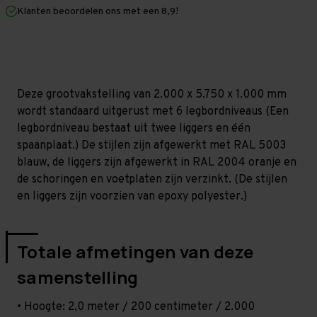
mm
mm
Klanten beoordelen ons met een 8,9!
(HxLxD)
(HxLxD)
-
-
6
6
niveaus
niveaus
Deze grootvakstelling van 2.000 x 5.750 x 1.000 mm
wordt standaard uitgerust met 6 legbordniveaus (Een
legbordniveau bestaat uit twee liggers en één
spaanplaat.) De stijlen zijn afgewerkt met RAL 5003
blauw, de liggers zijn afgewerkt in RAL 2004 oranje en
de schoringen en voetplaten zijn verzinkt. (De stijlen
en liggers zijn voorzien van epoxy polyester.)
Totale afmetingen van deze
samenstelling
• Hoogte: 2,0 meter / 200 centimeter / 2.000