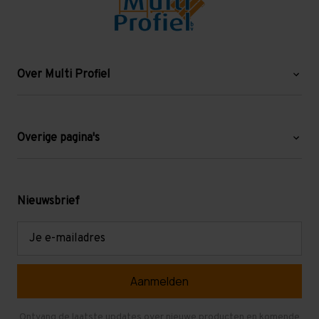
Over Multi Profiel
Over ons
Blog
Overige pagina's
Werken bij Multi Profiel
Gebruikte stellingen
Levering en afhalen
Mezzanine
Nieuwsbrief
Retouren en garantie
Verdiepingsvloeren
E-
mailadres
Referenties
Selfstorage
Veelgestelde vragen
Entresolvloer
Herroepen en Annuleren
Gebruikte entresolvloeren
Ontvang de laatste updates over nieuwe producten en komende