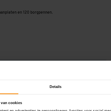
spaanplaten en 120 borgpennen.
GV2061106120
2.000 mm
1.000 mm
Details
6.300 mm
 van cookies
1.200 mm
ent en advertenties te personaliseren, functies voor social me