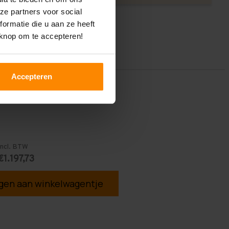
ze partners voor social
ormatie die u aan ze heeft
 knop om te accepteren!
Accepteren
Incl. BTW
€1.197,73
en aan winkelwagentje