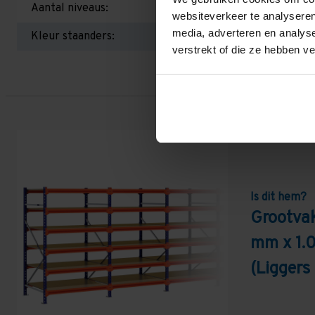
Aantal niveaus:
websiteverkeer te analyseren
media, adverteren en analys
Kleur staanders:
verstrekt of die ze hebben v
Is dit hem?
Grootva
mm x 1.
(Liggers