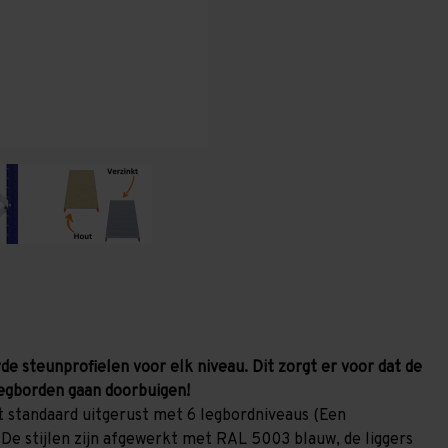
x
x
1.000
1.000
mm
mm
(HxLxD)
(HxLxD)
-
-
6
6
niveaus
niveaus
(Liggers
(Liggers
1.200
1.200
mm)
mm)
de steunprofielen voor elk niveau. Dit zorgt er voor dat de
egborden gaan doorbuigen!
 standaard uitgerust met 6 legbordniveaus (Een
 De stijlen zijn afgewerkt met RAL 5003 blauw, de liggers