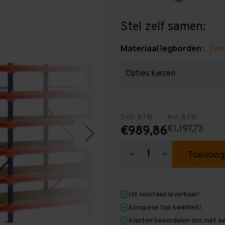
Stel zelf samen:
Materiaal legborden:
(Ver
Excl. BTW
Incl. BTW
€1.197,73
€989,86
Hoeveelheid
Hoeveelheid
verlagen
verhogen
van
van
Grootvakstelling
Grootvakstellin
2.000
2.000
Uit voorraad leverbaar!
mm
mm
x
x
Europese top kwaliteit!
6.300
6.300
Klanten beoordelen ons met ee
mm
mm