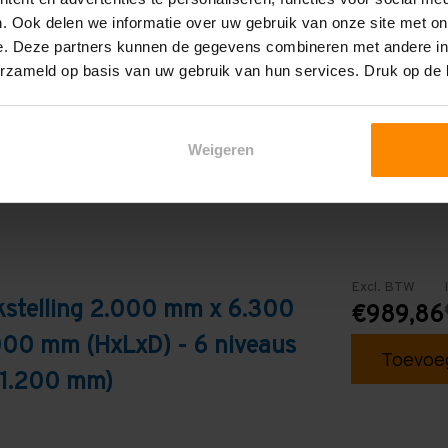
6
. Ook delen we informatie over uw gebruik van onze site met on
e. Deze partners kunnen de gegevens combineren met andere inf
Blauw
erzameld op basis van uw gebruik van hun services. Druk op de
Weigeren
Excl. BTW
kstelling 2.000 mm x 6.300
€989,86
000 mm (HxLxD) - 6 niveaus
Toevoeg
 1.200 mm)