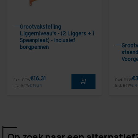
Grootvakstelling
Liggerniveau's - (2 Liggers + 1
Spaanplaat) - Inclusief
Grootv
borgpennen
staand
Voorg
€16,31
€3
Excl. BTW
Excl. BTW
Incl. BTW
€ 19,74
Incl. BTW
€ 4
Op zoek naar een alternatief