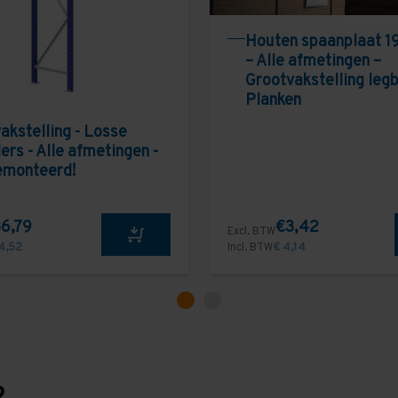
Houten spaanplaat 1
– Alle afmetingen –
Grootvakstelling leg
Planken
akstelling - Losse
ers - Alle afmetingen -
emonteerd!
6,79
€3,42
Excl. BTW
4,52
Incl. BTW
€ 4,14
?