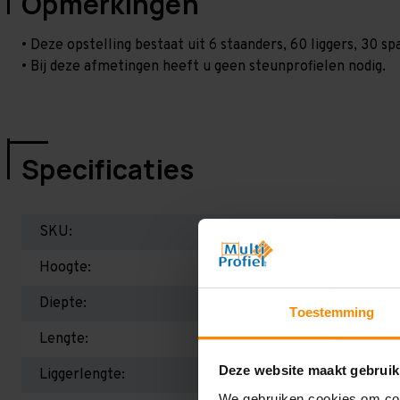
Opmerkingen
• Deze opstelling bestaat uit 6 staanders, 60 liggers, 30 
• Bij deze afmetingen heeft u geen steunprofielen nodig.
Specificaties
SKU:
Hoogte:
Diepte:
Toestemming
Lengte:
Deze website maakt gebruik
Liggerlengte:
We gebruiken cookies om cont