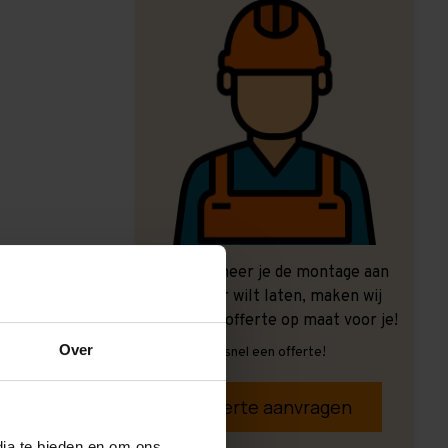
Ook wanneer je de montage aan
ons over wilt laten, maken wij
graag een offerte op maat voor je!
Over
Vrijblijvend, snel een offerte!
Offerte aanvragen
dia te bieden en om ons