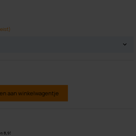
eist)
g
n 8,9!