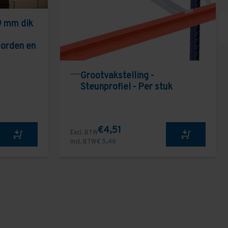
9 mm dik
borden en
Grootvakstelling -
Steunprofiel - Per stuk
€4,51
Excl. BTW
Incl. BTW
€ 5,46