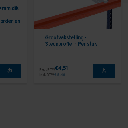
9 mm dik
borden en
Grootvakstelling -
Steunprofiel - Per stuk
€4,51
Excl. BTW
Incl. BTW
€ 5,46