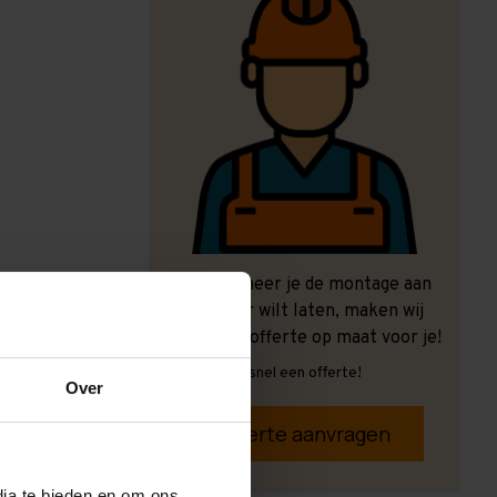
Ook wanneer je de montage aan
ons over wilt laten, maken wij
graag een offerte op maat voor je!
Vrijblijvend, snel een offerte!
Over
Offerte aanvragen
dia te bieden en om ons