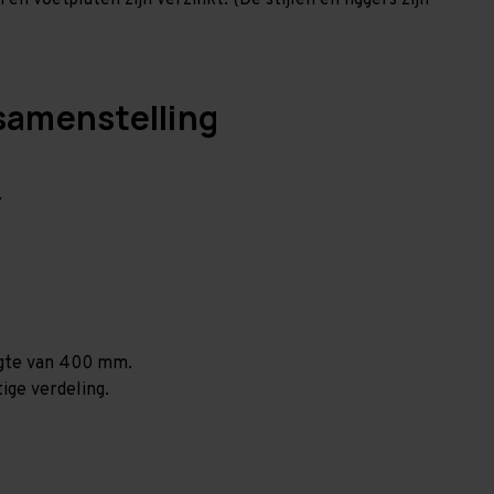
en voetplaten zijn verzinkt. (De stijlen en liggers zijn
samenstelling
.
ogte van 400 mm.
ige verdeling.