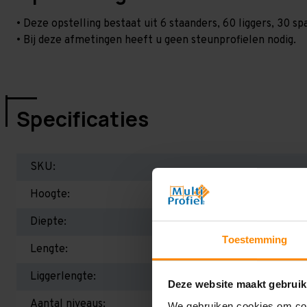
• Deze opstelling bestaat uit 6 staanders, 60 liggers, 30 
• Bij deze afmetingen heeft u geen steunprofielen nodig.
Specificaties
SKU:
Hoogte:
Diepte:
Toestemming
Lengte:
Liggerlengte:
Deze website maakt gebruik
Aantal niveaus:
We gebruiken cookies om cont