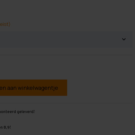
eist)
g
monteerd geleverd!
n 8,9!