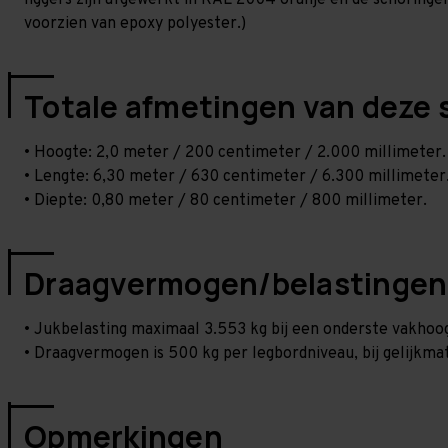
liggers zijn afgewerkt in RAL 2004 oranje en de schoringen 
voorzien van epoxy polyester.)
Totale afmetingen van deze 
• Hoogte: 2,0 meter / 200 centimeter / 2.000 millimeter.
• Lengte: 6,30 meter / 630 centimeter / 6.300 millimeter
• Diepte: 0,80 meter / 80 centimeter / 800 millimeter.
Draagvermogen/belastingen
• Jukbelasting maximaal 3.553 kg bij een onderste vakho
• Draagvermogen is 500 kg per legbordniveau, bij gelijkmat
Opmerkingen