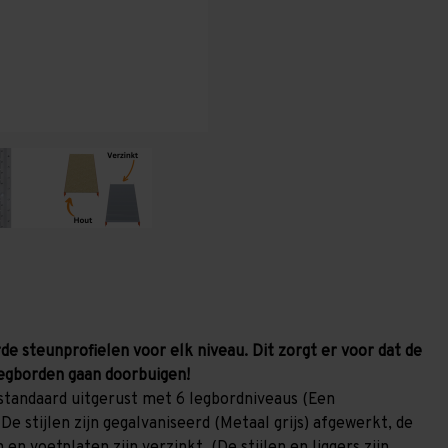
800
800
mm
mm
(HxLxD)
(HxLxD)
-
-
6
6
niveaus
niveaus
(Liggers
(Liggers
1.200
1.200
mm)
mm)
GALVA
GALVA
de steunprofielen voor elk niveau. Dit zorgt er voor dat de
egborden gaan doorbuigen!
standaard uitgerust met 6 legbordniveaus (Een
De stijlen zijn gegalvaniseerd (Metaal grijs) afgewerkt, de