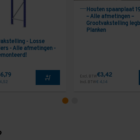
Houten spaanplaat 1
– Alle afmetingen –
Grootvakstelling leg
Planken
akstelling - Losse
ers - Alle afmetingen -
emonteerd!
6,79
€3,42
Excl. BTW
4,52
Incl. BTW
€ 4,14
?