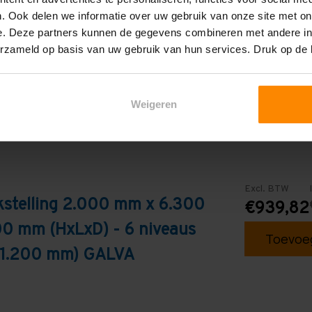
. Ook delen we informatie over uw gebruik van onze site met on
Galva
e. Deze partners kunnen de gegevens combineren met andere inf
erzameld op basis van uw gebruik van hun services. Druk op de
Weigeren
Excl. BTW
kstelling 2.000 mm x 6.300
€939,82
0 mm (HxLxD) - 6 niveaus
Toevoeg
s 1.200 mm) GALVA