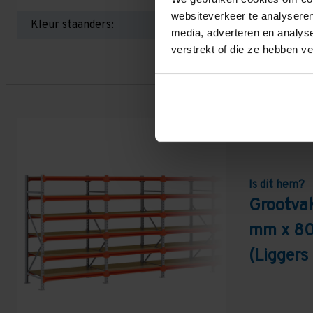
websiteverkeer te analyseren
Kleur staanders:
media, adverteren en analys
verstrekt of die ze hebben v
Is dit hem?
Grootva
mm x 80
(Ligger