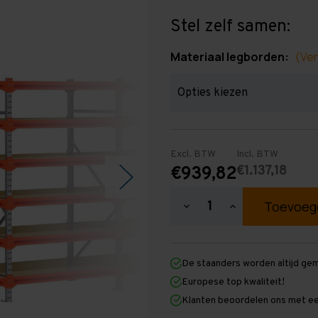
Stel zelf samen:
Materiaal legborden:
(Ver
Excl. BTW
Incl. BTW
€1.137,18
€939,82
Hoeveelheid
Hoeveelheid
verlagen
verhogen
van
van
Grootvakstelling
Grootvakstellin
2.000
2.000
De staanders worden altijd ge
mm
mm
x
x
Europese top kwaliteit!
6.300
6.300
Klanten beoordelen ons met ee
mm
mm
x
x