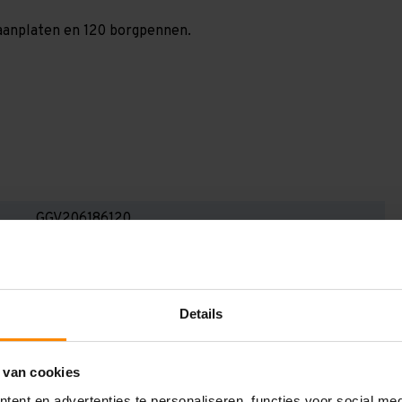
spaanplaten en 120 borgpennen.
GGV206186120
2.000 mm
800 mm
Details
6.300 mm
1.200 mm
 van cookies
6
ent en advertenties te personaliseren, functies voor social me