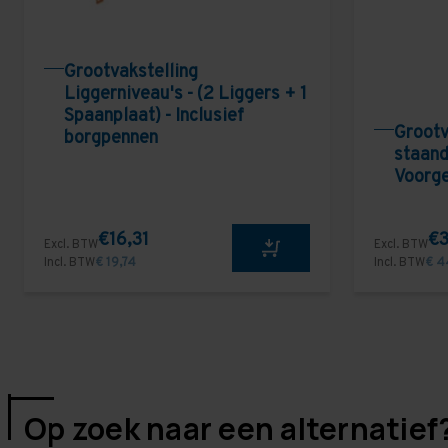
Grootvakstelling
Liggerniveau's - (2 Liggers + 1
Spaanplaat) - Inclusief
Grootv
borgpennen
staand
Voorg
€16,31
€3
Excl. BTW
Excl. BTW
Incl. BTW
€ 19,74
Incl. BTW
€ 4
Op zoek naar een alternatief