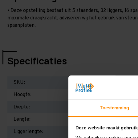
• Deze opstelling bestaat uit 5 staanders, 32 liggers, 16 
maximale draagkracht, adviseren wij het gebruik van steu
spaanplaten.
Specificaties
SKU:
Hoogte:
Diepte:
Toestemming
Lengte:
Deze website maakt gebruik
Liggerlengte:
We gebruiken cookies om cont