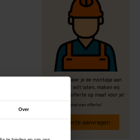
Ook wanneer je de montage aan
ons over wilt laten, maken wij
graag een offerte op maat voor je!
Vrijblijvend, snel een offerte!
Over
Offerte aanvragen
dia te bieden en om ons