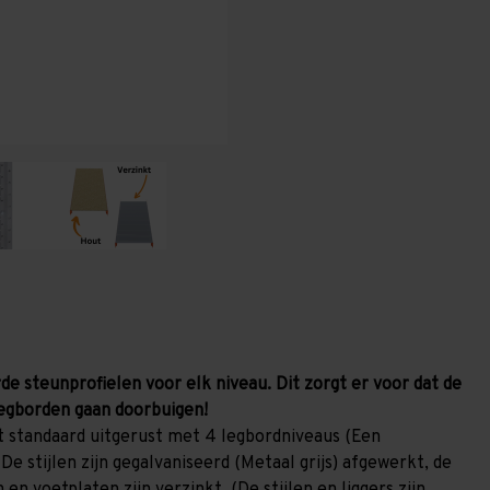
1.000
1.000
mm
mm
(HxLxD)
(HxLxD)
-
-
4
4
niveaus
niveaus
GALVA
GALVA
de steunprofielen voor elk niveau. Dit zorgt er voor dat de
egborden gaan doorbuigen!
 standaard uitgerust met 4 legbordniveaus (Een
De stijlen zijn gegalvaniseerd (Metaal grijs) afgewerkt, de