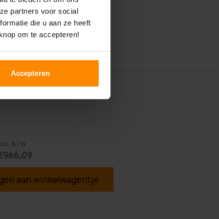
ze partners voor social
ormatie die u aan ze heeft
 knop om te accepteren!
Accepteren
Incl. BTW
€966,09
en aan winkelwagentje