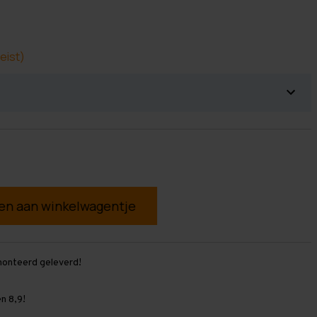
eist)
g
monteerd geleverd!
n 8,9!