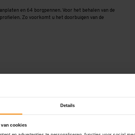
spaanplaten en 64 borgpennen. Voor het behalen van de
nprofielen. Zo voorkomt u het doorbuigen van de
GGV2063104150
2.000 mm
1.000 mm
Details
6.300 mm
 van cookies
1.500 mm
ent en advertenties te personaliseren, functies voor social me