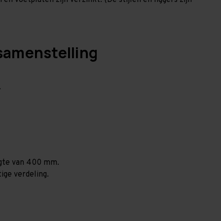
en voetplaten zijn verzinkt. (De stijlen en liggers zijn
samenstelling
.
ogte van 400 mm.
ige verdeling.