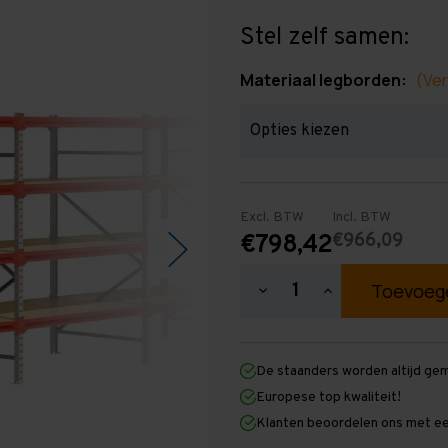
Stel zelf samen:
Materiaal legborden:
(Ver
Excl. BTW
Incl. BTW
€966,09
€798,42
Hoeveelheid
Hoeveelheid
verlagen
verhogen
van
van
Grootvakstelling
Grootvakstellin
2.000
2.000
De staanders worden altijd ge
mm
mm
x
x
Europese top kwaliteit!
6.300
6.300
Klanten beoordelen ons met ee
mm
mm
x
x