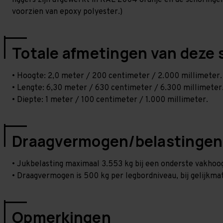
liggers zijn afgewerkt in RAL 2004 oranje en de schoringen 
voorzien van epoxy polyester.)
Totale afmetingen van deze 
• Hoogte: 2,0 meter / 200 centimeter / 2.000 millimeter.
• Lengte: 6,30 meter / 630 centimeter / 6.300 millimeter
• Diepte: 1 meter / 100 centimeter / 1.000 millimeter.
Draagvermogen/belastingen
• Jukbelasting maximaal 3.553 kg bij een onderste vakho
• Draagvermogen is 500 kg per legbordniveau, bij gelijkmat
Opmerkingen