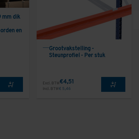
9 mm dik
borden en
Grootvakstelling -
Steunprofiel - Per stuk
€4,51
Excl. BTW
Incl. BTW
€ 5,46