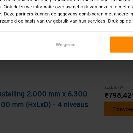
4
. Ook delen we informatie over uw gebruik van onze site met on
e. Deze partners kunnen de gegevens combineren met andere inf
Galva
erzameld op basis van uw gebruik van hun services. Druk op de
Weigeren
Excl. BTW
kstelling 2.000 mm x 6.300
€798,42
000 mm (HxLxD) - 4 niveaus
Toevoeg