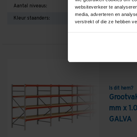
Aantal niveaus:
websiteverkeer te analyseren
media, adverteren en analys
Kleur staanders:
verstrekt of die ze hebben v
Is dit hem?
Grootva
mm x 1.
GALVA