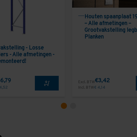
Houten spaanplaat 1
– Alle afmetingen –
Grootvakstelling leg
Planken
akstelling - Losse
ers - Alle afmetingen -
emonteerd!
6,79
€3,42
Excl. BTW
4,52
Incl. BTW
€ 4,14