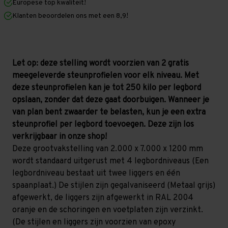
Europese top kwaliteit!
1.200
1.200
mm
mm
Klanten beoordelen ons met een 8,9!
(HxLxD)
(HxLxD)
-
-
4
4
niveaus
niveaus
GALVA
GALVA
(Ligger
(Ligger
Let op: deze stelling wordt voorzien van 2 gratis
2.250
2.250
meegeleverde steunprofielen voor elk niveau. Met
mm)
mm)
deze steunprofielen kan je tot 250 kilo per legbord
opslaan, zonder dat deze gaat doorbuigen. Wanneer je
van plan bent zwaarder te belasten, kun je een extra
steunprofiel per legbord toevoegen. Deze zijn los
verkrijgbaar in onze shop!
Deze grootvakstelling van 2.000 x 7.000 x 1200 mm
wordt standaard uitgerust met 4 legbordniveaus (Een
legbordniveau bestaat uit twee liggers en één
spaanplaat.) De stijlen zijn gegalvaniseerd (Metaal grijs)
afgewerkt, de liggers zijn afgewerkt in RAL 2004
oranje en de schoringen en voetplaten zijn verzinkt.
(De stijlen en liggers zijn voorzien van epoxy