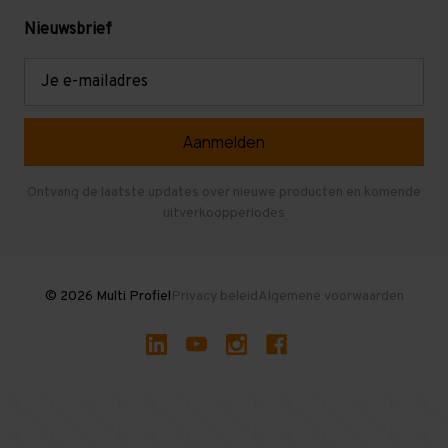
Levering en afhalen
Mezzanine
Nieuwsbrief
Retouren en garantie
Verdiepingsvloeren
E-
mailadres
Referenties
Selfstorage
Veelgestelde vragen
Entresolvloer
Herroepen en Annuleren
Gebruikte entresolvloeren
Ontvang de laatste updates over nieuwe producten en komende
uitverkoopperiodes
Stellingen kopen
© 2026 Multi Profiel
Privacy beleid
Algemene voorwaarden