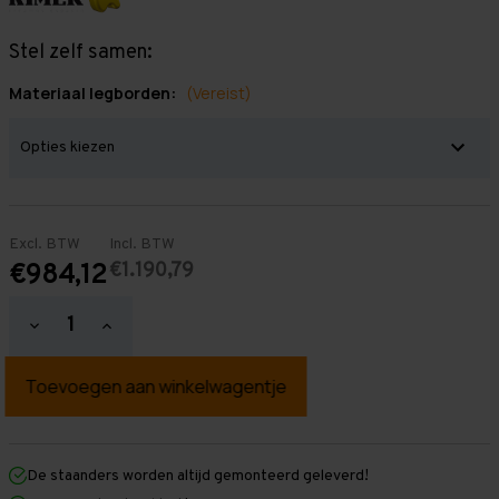
Stel zelf samen:
Materiaal legborden:
(Vereist)
Excl. BTW
Incl. BTW
€1.190,79
€984,12
Hoeveelheid
Hoeveelheid
verlagen
verhogen
van
van
Grootvakstelling
Grootvakstelling
2.000
2.000
mm
mm
x
x
7.000
7.000
mm
mm
De staanders worden altijd gemonteerd geleverd!
x
x