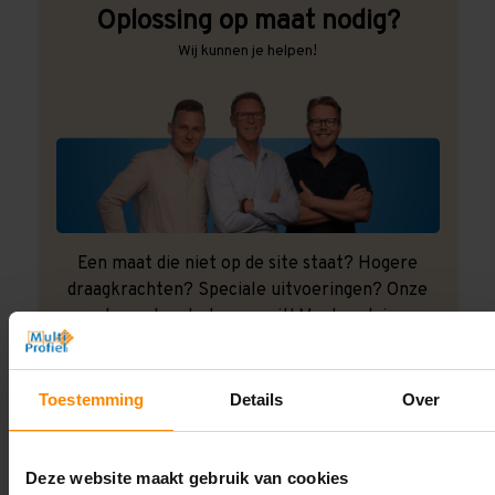
Oplossing op maat nodig?
Wij kunnen je helpen!
Een maat die niet op de site staat? Hogere
draagkrachten? Speciale uitvoeringen? Onze
experts werken het graag uit! Maatwerk is onze
specialiteit!
Contact met specialist
Toestemming
Details
Over
Deze website maakt gebruik van cookies
Montage uitbesteden?