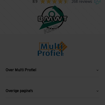
8.9
268 reviews
Over Multi Profiel
Over ons
Blog
Overige pagina's
Werken bij Multi Profiel
Gebruikte stellingen