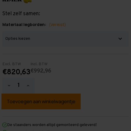
Stel zelf samen:
Materiaal legborden:
(Vereist)
Excl. BTW
Incl. BTW
€992,96
€820,63
Hoeveelheid
Hoeveelheid
verlagen
verhogen
van
van
Grootvakstelling
Grootvakstelling
2.000
2.000
mm
mm
x
x
7.500
7.500
mm
mm
De staanders worden altijd gemonteerd geleverd!
x
x