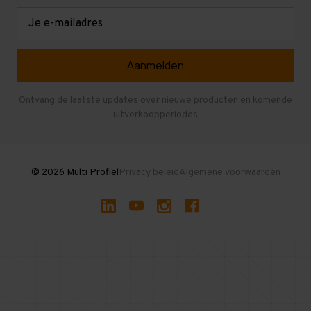
Retouren en garantie
Verdiepingsvloeren
E-
mailadres
Referenties
Selfstorage
Veelgestelde vragen
Entresolvloer
Herroepen en Annuleren
Gebruikte entresolvloeren
Ontvang de laatste updates over nieuwe producten en komende
uitverkoopperiodes
Stellingen kopen
© 2026 Multi Profiel
Privacy beleid
Algemene voorwaarden