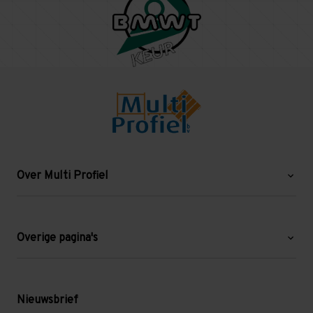
Over Multi Profiel
Over ons
Blog
Overige pagina's
Werken bij Multi Profiel
Gebruikte stellingen
Levering en afhalen
Mezzanine
Nieuwsbrief