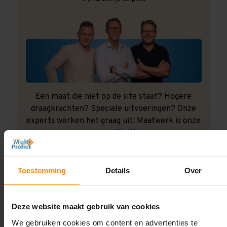
Een maat die niet op de site staat? Hogere
draagkrachten? Speciale uitvoeringen? Onze
experts werken het graag uit! Maatwerk is onze
specialiteit!
Contact met specialist
Toestemming
Details
Over
Montage uitbesteden?
Deze website maakt gebruik van cookies
Laat ons het doen!
We gebruiken cookies om content en advertenties te