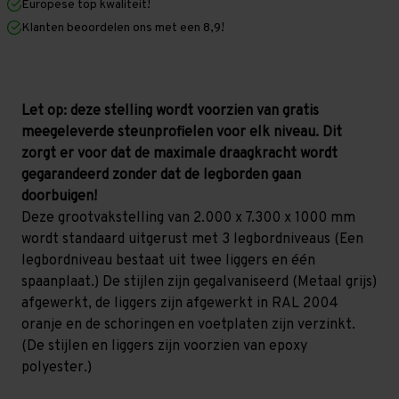
Europese top kwaliteit!
1.000
1.000
mm
mm
Klanten beoordelen ons met een 8,9!
(HxLxD)
(HxLxD)
-
-
3
3
niveaus
niveaus
GALVA
GALVA
Let op: deze stelling wordt voorzien van gratis
meegeleverde steunprofielen voor elk niveau. Dit
zorgt er voor dat de maximale draagkracht wordt
gegarandeerd zonder dat de legborden gaan
doorbuigen!
Deze grootvakstelling van 2.000 x 7.300 x 1000 mm
wordt standaard uitgerust met 3 legbordniveaus (Een
legbordniveau bestaat uit twee liggers en één
spaanplaat.) De stijlen zijn gegalvaniseerd (Metaal grijs)
afgewerkt, de liggers zijn afgewerkt in RAL 2004
oranje en de schoringen en voetplaten zijn verzinkt.
(De stijlen en liggers zijn voorzien van epoxy
polyester.)