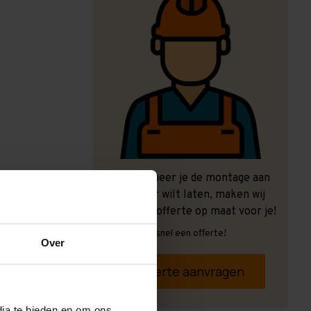
Ook wanneer je de montage aan
ons over wilt laten, maken wij
graag een offerte op maat voor je!
Vrijblijvend, snel een offerte!
Over
Offerte aanvragen
dia te bieden en om ons