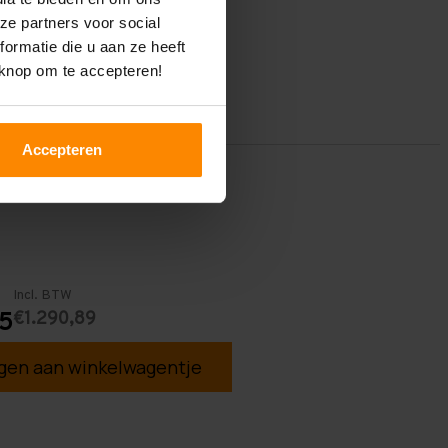
ze partners voor social
ormatie die u aan ze heeft
 knop om te accepteren!
Accepteren
Incl. BTW
€1.290,89
85
en aan winkelwagentje