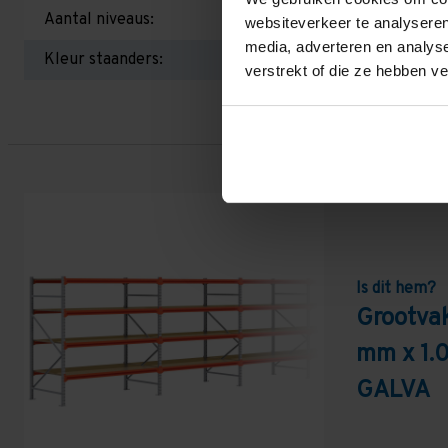
Aantal niveaus:
websiteverkeer te analyseren
media, adverteren en analys
Kleur staanders:
verstrekt of die ze hebben v
Is dit hem?
Grootvak
mm x 1.
GALVA