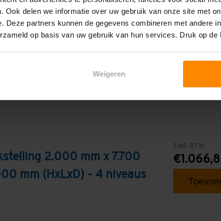
4
. Ook delen we informatie over uw gebruik van onze site met on
e. Deze partners kunnen de gegevens combineren met andere inf
Galva
erzameld op basis van uw gebruik van hun services. Druk op de
Weigeren
Excl. BTW
stelling 2.000 mm x 7.700
€1.066,
000 mm (HxLxD) - 4 niveaus
Toevoeg