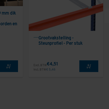
9 mm dik
borden en
Grootvakstelling -
Steunprofiel - Per stuk
€4,51
Excl. BTW
Incl. BTW
€ 5,46