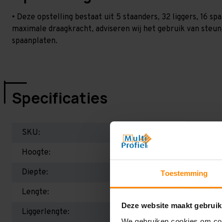
• Deze opstelling bestaat uit 5 staanders, 32 liggers, 16 
maximale draagkracht, adviseren wij het gebruik van steu
spaanplaten.
Specificaties
SKU:
Hoogte:
Diepte:
Toestemming
Lengte:
Deze website maakt gebruik
Liggerlengte:
We gebruiken cookies om cont