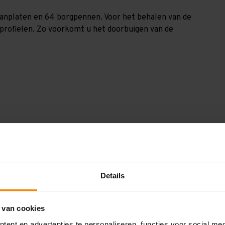
spaanplaten en 64 borgpennen. Voor het behalen van de
nprofielen. Zo voorkomt u het doorbuigen van de
GGV2077104185
2.000 mm
1.000 mm
Details
7.700 mm
 van cookies
1.850 mm
ent en advertenties te personaliseren, functies voor social me