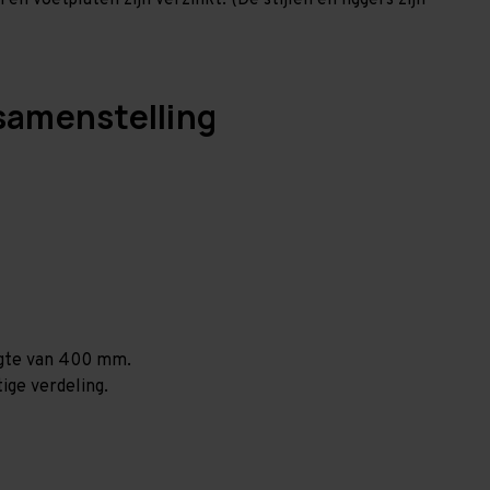
en voetplaten zijn verzinkt. (De stijlen en liggers zijn
samenstelling
ogte van 400 mm.
ige verdeling.