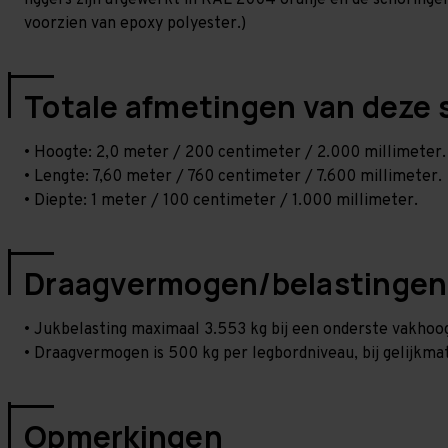
liggers zijn afgewerkt in RAL 2004 oranje en de schoringen 
voorzien van epoxy polyester.)
Totale afmetingen van deze 
• Hoogte: 2,0 meter / 200 centimeter / 2.000 millimeter.
• Lengte: 7,60 meter / 760 centimeter / 7.600 millimeter.
• Diepte: 1 meter / 100 centimeter / 1.000 millimeter.
Draagvermogen/belastingen
• Jukbelasting maximaal 3.553 kg bij een onderste vakho
• Draagvermogen is 500 kg per legbordniveau, bij gelijkmat
Opmerkingen