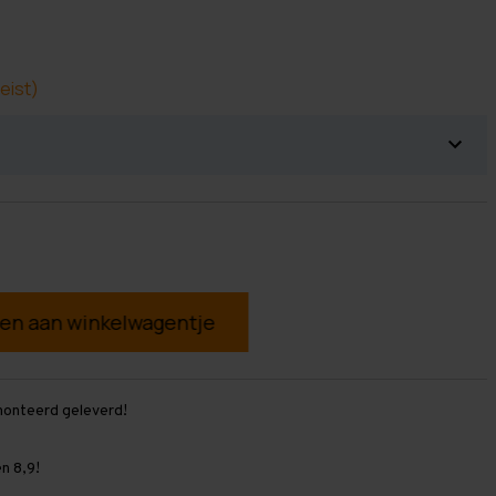
eist)
g
monteerd geleverd!
n 8,9!