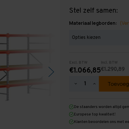
Stel zelf samen:
Materiaal legborden:
(Ver
Excl. BTW
Incl. BTW
€1.290,89
€1.066,85
Hoeveelheid
Hoeveelheid
verlagen
verhogen
van
van
Grootvakstelling
Grootvakstellin
2.000
2.000
De staanders worden altijd ge
mm
mm
x
x
Europese top kwaliteit!
7.700
7.700
Klanten beoordelen ons met ee
mm
mm
x
x