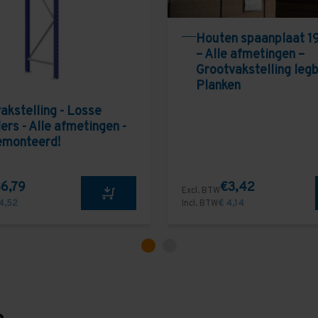
Houten spaanplaat 1
– Alle afmetingen –
Grootvakstelling leg
Planken
akstelling - Losse
ers - Alle afmetingen -
emonteerd!
6,79
€3,42
Excl. BTW
4,52
Incl. BTW
€ 4,14