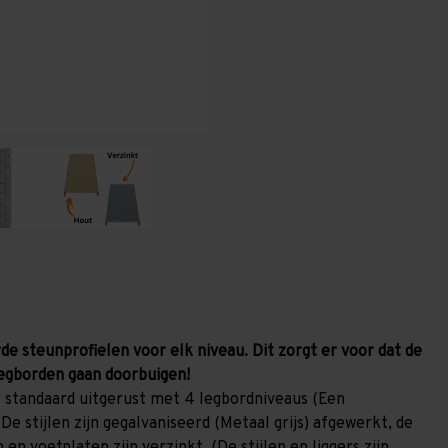
1.000
1.000
mm
mm
(HxLxD)
(HxLxD)
-
-
4
4
niveaus
niveaus
GALVA
GALVA
de steunprofielen voor elk niveau. Dit zorgt er voor dat de
egborden gaan doorbuigen!
 standaard uitgerust met 4 legbordniveaus (Een
De stijlen zijn gegalvaniseerd (Metaal grijs) afgewerkt, de