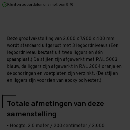
mm
mm
Klanten beoordelen ons met een 8,9!
(HxLxD)
(HxLxD)
-
-
3
3
niveaus
niveaus
Deze grootvakstelling van 2.000 x 7.900 x 400 mm
wordt standaard uitgerust met 3 legbordniveaus (Een
legbordniveau bestaat uit twee liggers en één
spaanplaat.) De stijlen zijn afgewerkt met RAL 5003
blauw, de liggers zijn afgewerkt in RAL 2004 oranje en
de schoringen en voetplaten zijn verzinkt. (De stijlen
en liggers zijn voorzien van epoxy polyester.)
Totale afmetingen van deze
samenstelling
• Hoogte: 2,0 meter / 200 centimeter / 2.000