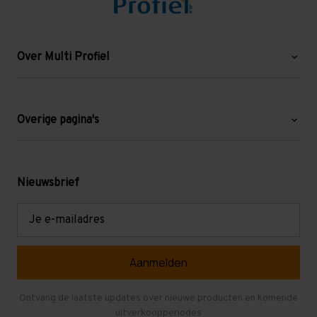
Over Multi Profiel
Over ons
Blog
Overige pagina's
Werken bij Multi Profiel
Gebruikte stellingen
Levering en afhalen
Mezzanine
Nieuwsbrief
Retouren en garantie
Verdiepingsvloeren
E-
mailadres
Referenties
Selfstorage
Veelgestelde vragen
Entresolvloer
Herroepen en Annuleren
Gebruikte entresolvloeren
Ontvang de laatste updates over nieuwe producten en komende
uitverkoopperiodes