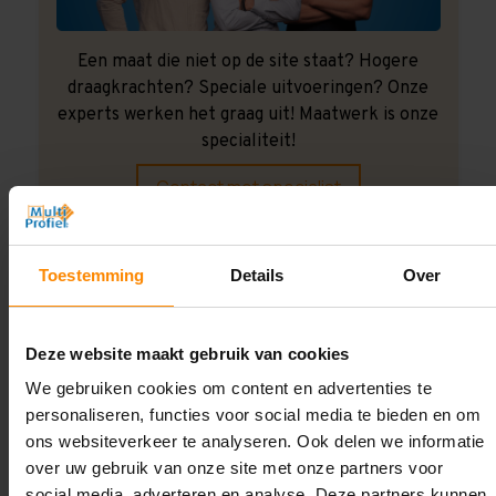
Een maat die niet op de site staat? Hogere
draagkrachten? Speciale uitvoeringen? Onze
experts werken het graag uit! Maatwerk is onze
specialiteit!
Contact met specialist
Toestemming
Details
Over
Montage uitbesteden?
Laat ons het doen!
Deze website maakt gebruik van cookies
We gebruiken cookies om content en advertenties te
personaliseren, functies voor social media te bieden en om
ons websiteverkeer te analyseren. Ook delen we informatie
over uw gebruik van onze site met onze partners voor
social media, adverteren en analyse. Deze partners kunnen