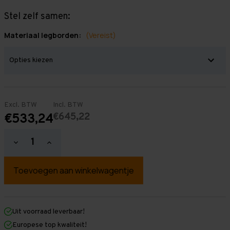
Stel zelf samen:
Materiaal legborden:
(Vereist)
Excl. BTW
Incl. BTW
€645,22
€533,24
Hoeveelheid
Hoeveelheid
verlagen
verhogen
van
van
Grootvakstelling
Grootvakstelling
2.000
2.000
mm
mm
x
x
7.900
7.900
mm
mm
Uit voorraad leverbaar!
x
x
Europese top kwaliteit!
400
400