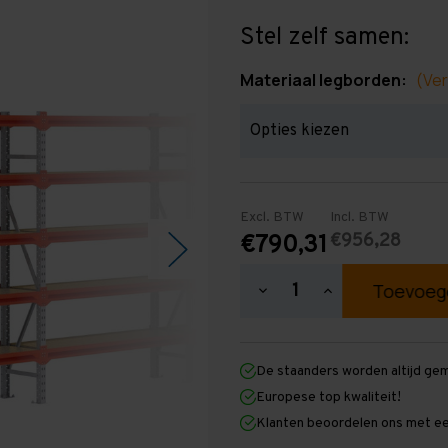
Stel zelf samen:
Materiaal legborden:
(Ver
Excl. BTW
Incl. BTW
€956,28
€790,31
Hoeveelheid
Hoeveelheid
verlagen
verhogen
van
van
Grootvakstelling
Grootvakstellin
2.000
2.000
De staanders worden altijd ge
mm
mm
x
x
Europese top kwaliteit!
7.900
7.900
Klanten beoordelen ons met ee
mm
mm
x
x