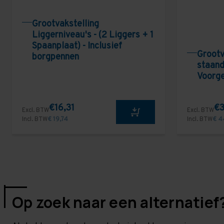
Grootvakstelling
Liggerniveau's - (2 Liggers + 1
Spaanplaat) - Inclusief
Grootv
borgpennen
staand
Voorg
€16,31
€3
Excl. BTW
Excl. BTW
Incl. BTW
€ 19,74
Incl. BTW
€ 4
Op zoek naar een alternatief