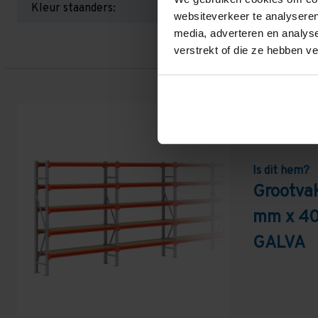
Kleur staanders:
websiteverkeer te analyseren
media, adverteren en analys
verstrekt of die ze hebben v
Is dit hem?
Grootva
mm x 40
GALVA