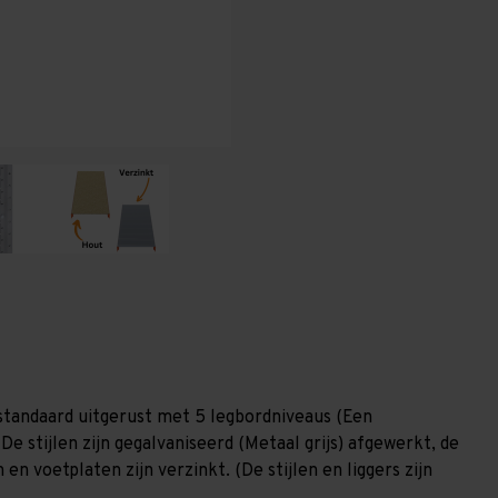
400
400
mm
mm
(HxLxD)
(HxLxD)
-
-
5
5
niveaus
niveaus
GALVA
GALVA
standaard uitgerust met 5 legbordniveaus (Een
De stijlen zijn gegalvaniseerd (Metaal grijs) afgewerkt, de
en voetplaten zijn verzinkt. (De stijlen en liggers zijn