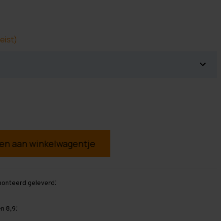
eist)
g
monteerd geleverd!
n 8,9!