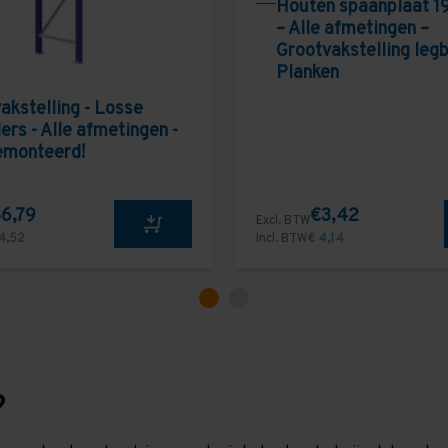
Houten spaanplaat 1
– Alle afmetingen –
Grootvakstelling leg
Planken
akstelling - Losse
ers - Alle afmetingen -
emonteerd!
6,79
€3,42
Excl. BTW
4,52
Incl. BTW
€ 4,14
?