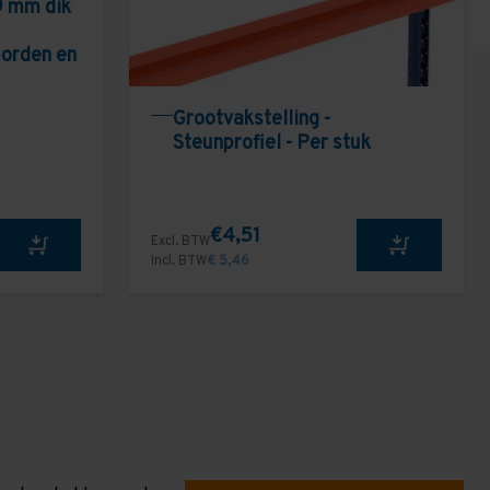
9 mm dik
borden en
Grootvakstelling -
Steunprofiel - Per stuk
€4,51
Excl. BTW
Incl. BTW
€ 5,46