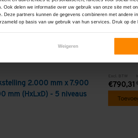
Galva
. Ook delen we informatie over uw gebruik van onze site met on
e. Deze partners kunnen de gegevens combineren met andere inf
erzameld op basis van uw gebruik van hun services. Druk op de
Weigeren
Excl. BTW
I
kstelling 2.000 mm x 7.900
€790,31
0 mm (HxLxD) - 5 niveaus
Toevoeg