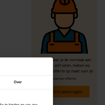
Ook wanneer je de montage aan
ons over wilt laten, maken wij
graag een offerte op maat voor je!
Vrijblijvend, snel een offerte!
Over
Offerte aanvragen
dia te bieden en om ons