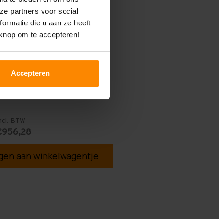
ze partners voor social
ormatie die u aan ze heeft
 knop om te accepteren!
Accepteren
ncl. BTW
€956,28
en aan winkelwagentje