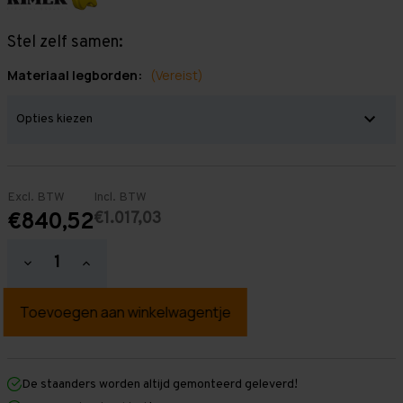
Stel zelf samen:
Materiaal legborden:
(Vereist)
Excl. BTW
Incl. BTW
€1.017,03
€840,52
Hoeveelheid
Hoeveelheid
verlagen
verhogen
van
van
Grootvakstelling
Grootvakstelling
2.000
2.000
mm
mm
x
x
7.650
7.650
mm
mm
De staanders worden altijd gemonteerd geleverd!
x
x