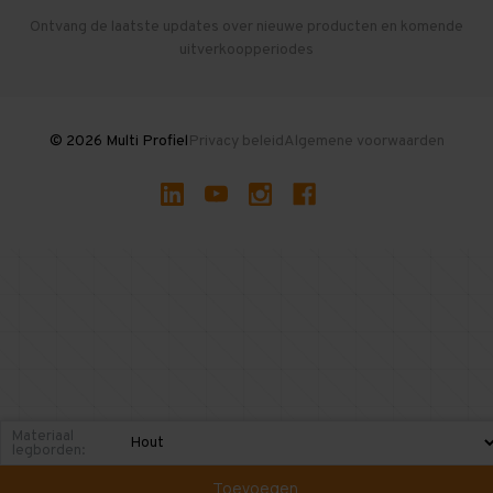
Herroepen en Annuleren
Gebruikte entresolvloeren
Ontvang de laatste updates over nieuwe producten en komende
uitverkoopperiodes
Stellingen kopen
© 2026 Multi Profiel
Privacy beleid
Algemene voorwaarden
Materiaal
legborden:
Toevoegen