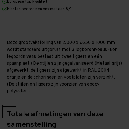
Europese top kwaliteit!
1.000
1.000
mm
mm
Klanten beoordelen ons met een 8,9!
(HxLxD)
(HxLxD)
-
-
3
3
niveaus
niveaus
GALVA
GALVA
Deze grootvakstelling van 2.000 x 7.650 x 1000 mm
wordt standaard uitgerust met 3 legbordniveaus (Een
legbordniveau bestaat uit twee liggers en één
spaanplaat.) De stijlen zijn gegalvaniseerd (Metaal grijs)
afgewerkt, de liggers zijn afgewerkt in RAL 2004
oranje en de schoringen en voetplaten zijn verzinkt.
(De stijlen en liggers zijn voorzien van epoxy
polyester.)
Totale afmetingen van deze
samenstelling