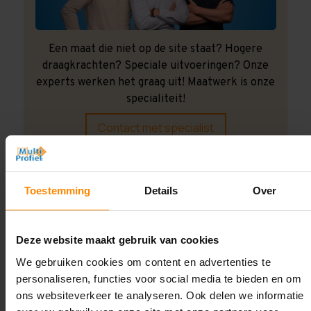
Een maat die niet op de site staat? Hogere
draagkrachten? Speciale uitvoeringen? Onze
experts werken het graag uit! Maatwerk is onze
specialiteit!
Contact met specialist
Montage uitbesteden?
Toestemming
Details
Over
Laat ons het doen!
Deze website maakt gebruik van cookies
We gebruiken cookies om content en advertenties te
personaliseren, functies voor social media te bieden en om
ons websiteverkeer te analyseren. Ook delen we informatie