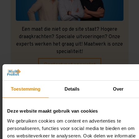
Een maat die niet op de site staat? Hogere
draagkrachten? Speciale uitvoeringen? Onze
experts werken het graag uit! Maatwerk is onze
specialiteit!
Contact met specialist
Toestemming
Details
Over
Montage uitbesteden?
Laat ons het doen!
Deze website maakt gebruik van cookies
We gebruiken cookies om content en advertenties te
personaliseren, functies voor social media te bieden en om
ons websiteverkeer te analyseren. Ook delen we informatie