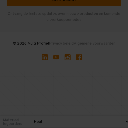
Entresolvloer
Herroepen en Annuleren
Gebruikte entresolvloeren
Ontvang de laatste updates over nieuwe producten en komende
uitverkoopperiodes
Stellingen kopen
© 2026 Multi Profiel
Privacy beleid
Algemene voorwaarden
Materiaal
legborden: