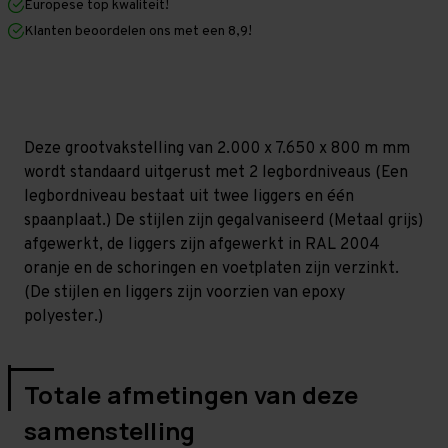
Europese top kwaliteit!
800
800
mm
mm
Klanten beoordelen ons met een 8,9!
(HxLxD)
(HxLxD)
-
-
2
2
niveaus
niveaus
GALVA
GALVA
Deze grootvakstelling van 2.000 x 7.650 x 800 m mm
wordt standaard uitgerust met 2 legbordniveaus (Een
legbordniveau bestaat uit twee liggers en één
spaanplaat.) De stijlen zijn gegalvaniseerd (Metaal grijs)
afgewerkt, de liggers zijn afgewerkt in RAL 2004
oranje en de schoringen en voetplaten zijn verzinkt.
(De stijlen en liggers zijn voorzien van epoxy
polyester.)
Totale afmetingen van deze
samenstelling