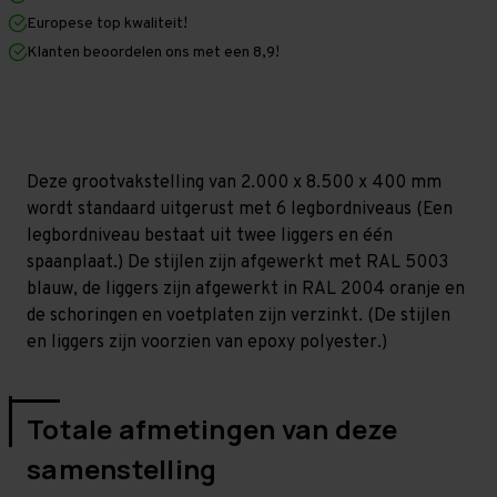
x
x
Europese top kwaliteit!
400
400
mm
mm
Klanten beoordelen ons met een 8,9!
(HxLxD)
(HxLxD)
-
-
6
6
niveaus
niveaus
(Liggers:
(Liggers:
1350
1350
mm)
mm)
Deze grootvakstelling van 2.000 x 8.500 x 400 mm
wordt standaard uitgerust met 6 legbordniveaus (Een
legbordniveau bestaat uit twee liggers en één
spaanplaat.) De stijlen zijn afgewerkt met RAL 5003
blauw, de liggers zijn afgewerkt in RAL 2004 oranje en
de schoringen en voetplaten zijn verzinkt. (De stijlen
en liggers zijn voorzien van epoxy polyester.)
Totale afmetingen van deze
samenstelling