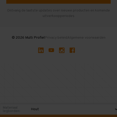
Herroepen en Annuleren
Gebruikte entresolvloeren
Ontvang de laatste updates over nieuwe producten en komende
uitverkoopperiodes
Stellingen kopen
© 2026 Multi Profiel
Privacy beleid
Algemene voorwaarden
Materiaal
legborden: