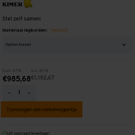
Stel zelf samen:
Materiaal legborden:
(Vereist)
Excl. BTW
Incl. BTW
€1.192,67
€985,68
Hoeveelheid
Hoeveelheid
verlagen
verhogen
van
van
Grootvakstelling
Grootvakstelling
2.000
2.000
mm
mm
x
x
8.500
8.500
mm
mm
Uit voorraad leverbaar!