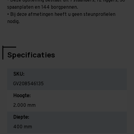
• Deze opstelling bestaat uit 7 staanders, 72 liggers, 36
spaanplaten en 144 borgpennen.
• Bij deze afmetingen heeft u geen steunprofielen
nodig.
Specificaties
SKU:
GV208546135
Hoogte:
2.000 mm
Diepte:
400 mm