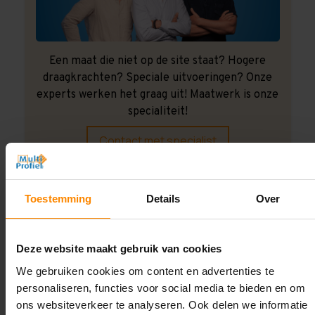
Een maat die niet op de site staat? Hogere
draagkrachten? Speciale uitvoeringen? Onze
experts werken het graag uit! Maatwerk is onze
specialiteit!
Contact met specialist
Toestemming
Details
Over
Montage uitbesteden?
Laat ons het doen!
Deze website maakt gebruik van cookies
We gebruiken cookies om content en advertenties te
personaliseren, functies voor social media te bieden en om
ons websiteverkeer te analyseren. Ook delen we informatie