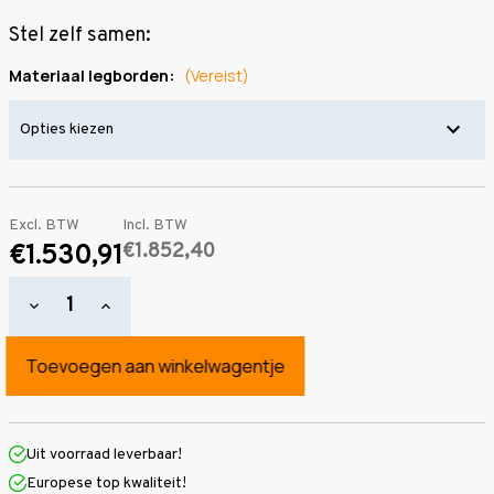
Stel zelf samen:
Materiaal legborden:
(Vereist)
Excl. BTW
Incl. BTW
€1.852,40
€1.530,91
Hoeveelheid
Hoeveelheid
verlagen
verhogen
van
van
Grootvakstelling
Grootvakstelling
2.000
2.000
mm
mm
x
x
9.600
9.600
mm
mm
Uit voorraad leverbaar!
x
x
Europese top kwaliteit!
800
800