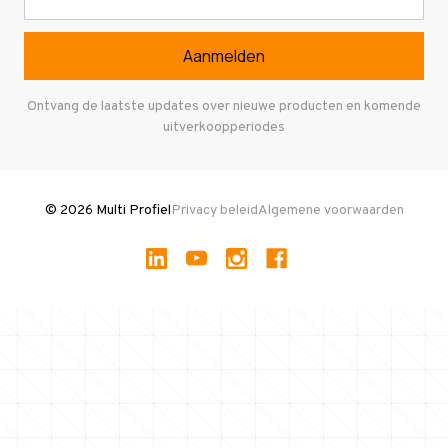
mailadres
Referenties
Selfstorage
Veelgestelde vragen
Entresolvloer
Herroepen en Annuleren
Gebruikte entresolvloeren
Ontvang de laatste updates over nieuwe producten en komende
uitverkoopperiodes
Stellingen kopen
© 2026 Multi Profiel
Privacy beleid
Algemene voorwaarden