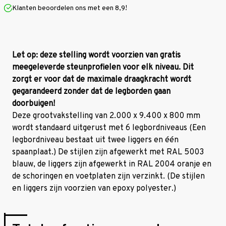
mm
mm
Klanten beoordelen ons met een 8,9!
(HxLxD)
(HxLxD)
-
-
6
6
niveaus
niveaus
Let op: deze stelling wordt voorzien van gratis
meegeleverde steunprofielen voor elk niveau. Dit
zorgt er voor dat de maximale draagkracht wordt
gegarandeerd zonder dat de legborden gaan
doorbuigen!
Deze grootvakstelling van 2.000 x 9.400 x 800 mm
wordt standaard uitgerust met 6 legbordniveaus (Een
legbordniveau bestaat uit twee liggers en één
spaanplaat.) De stijlen zijn afgewerkt met RAL 5003
blauw, de liggers zijn afgewerkt in RAL 2004 oranje en
de schoringen en voetplaten zijn verzinkt. (De stijlen
en liggers zijn voorzien van epoxy polyester.)