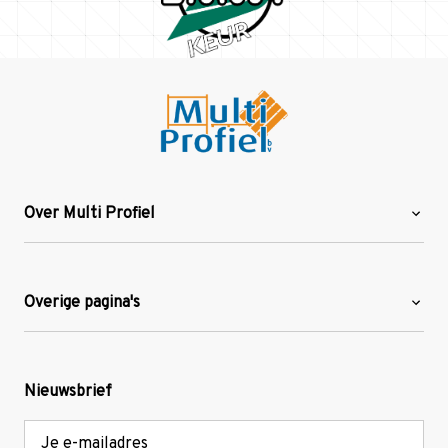
Over Multi Profiel
Over ons
Blog
Overige pagina's
Werken bij Multi Profiel
Gebruikte stellingen
Levering en afhalen
Mezzanine
Nieuwsbrief
Retouren en garantie
Verdiepingsvloeren
E-