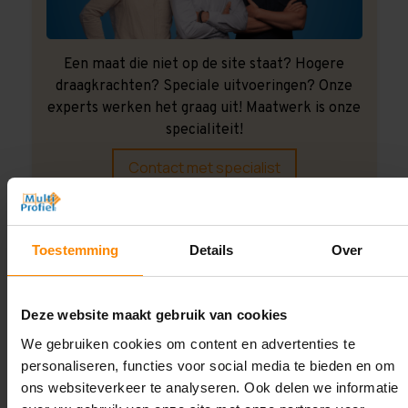
Een maat die niet op de site staat? Hogere
draagkrachten? Speciale uitvoeringen? Onze
experts werken het graag uit! Maatwerk is onze
specialiteit!
Contact met specialist
Montage uitbesteden?
Toestemming
Details
Over
Laat ons het doen!
Deze website maakt gebruik van cookies
We gebruiken cookies om content en advertenties te
personaliseren, functies voor social media te bieden en om
ons websiteverkeer te analyseren. Ook delen we informatie