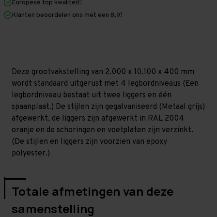
Europese top kwaliteit!
400
400
mm
mm
Klanten beoordelen ons met een 8,9!
(HxLxD)
(HxLxD)
-
-
4
4
niveaus
niveaus
GALVA
GALVA
Deze grootvakstelling van 2.000 x 10.100 x 400 mm
wordt standaard uitgerust met 4 legbordniveaus (Een
legbordniveau bestaat uit twee liggers en één
spaanplaat.) De stijlen zijn gegalvaniseerd (Metaal grijs)
afgewerkt, de liggers zijn afgewerkt in RAL 2004
oranje en de schoringen en voetplaten zijn verzinkt.
(De stijlen en liggers zijn voorzien van epoxy
polyester.)
Totale afmetingen van deze
samenstelling