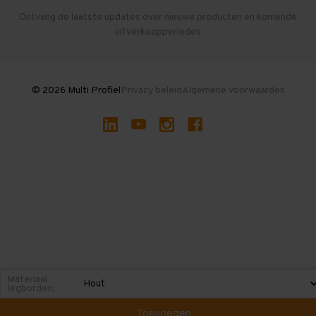
Herroepen en Annuleren
Gebruikte entresolvloeren
Ontvang de laatste updates over nieuwe producten en komende
uitverkoopperiodes
Stellingen kopen
© 2026 Multi Profiel
Privacy beleid
Algemene voorwaarden
Materiaal
legborden:
Toevoegen