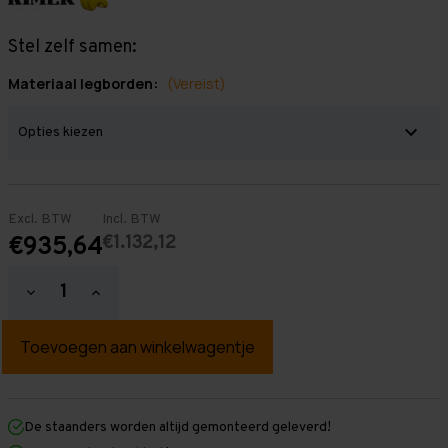
Stel zelf samen:
Materiaal legborden:
(Vereist)
Excl. BTW
Incl. BTW
€1.132,12
€935,64
Hoeveelheid
Hoeveelheid
verlagen
verhogen
van
van
Grootvakstelling
Grootvakstelling
2.000
2.000
mm
mm
x
x
10.100
10.100
mm
mm
De staanders worden altijd gemonteerd geleverd!
x
x