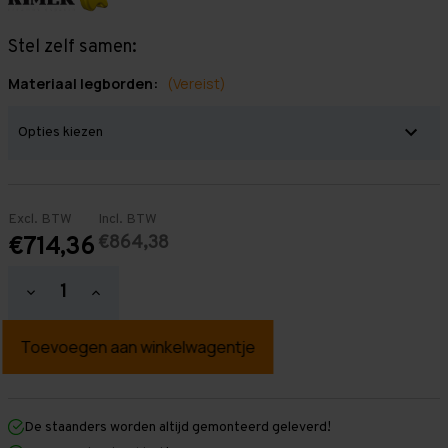
Stel zelf samen:
Materiaal legborden:
(Vereist)
Excl. BTW
Incl. BTW
€864,38
€714,36
Hoeveelheid
Hoeveelheid
verlagen
verhogen
van
van
Grootvakstelling
Grootvakstelling
2.000
2.000
mm
mm
x
x
10.100
10.100
mm
mm
De staanders worden altijd gemonteerd geleverd!
x
x