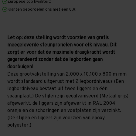
Europese top kwaliteit!
800
800
mm
mm
Klanten beoordelen ons met een 8,9!
(HxLxD)
(HxLxD)
-
-
2
2
niveaus
niveaus
(Liggers
(Liggers
1.200
1.200
Let op: deze stelling wordt voorzien van gratis
mm)
mm)
meegeleverde steunprofielen voor elk niveau. Dit
GALVA
GALVA
zorgt er voor dat de maximale draagkracht wordt
gegarandeerd zonder dat de legborden gaan
doorbuigen!
Deze grootvakstelling van 2.000 x 10.100 x 800 m mm
wordt standaard uitgerust met 2 legbordniveaus (Een
legbordniveau bestaat uit twee liggers en één
spaanplaat.) De stijlen zijn gegalvaniseerd (Metaal grijs)
afgewerkt, de liggers zijn afgewerkt in RAL 2004
oranje en de schoringen en voetplaten zijn verzinkt.
(De stijlen en liggers zijn voorzien van epoxy
polyester.)