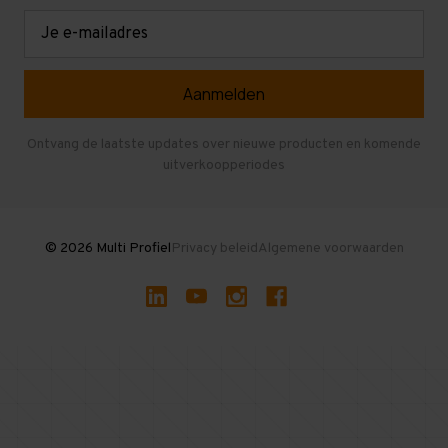
Retouren en garantie
Verdiepingsvloeren
E-
mailadres
Referenties
Selfstorage
Veelgestelde vragen
Entresolvloer
Herroepen en Annuleren
Gebruikte entresolvloeren
Ontvang de laatste updates over nieuwe producten en komende
uitverkoopperiodes
Stellingen kopen
© 2026 Multi Profiel
Privacy beleid
Algemene voorwaarden