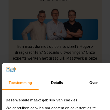
Een maat die niet op de site staat? Hogere
draagkrachten? Speciale uitvoeringen? Onze
experts werken het graag uit! Maatwerk is onze
specialiteit!
Contact met specialist
Toestemming
Details
Over
Montage uitbesteden?
Deze website maakt gebruik van cookies
Laat ons het doen!
We gebruiken cookies om content en advertenties te