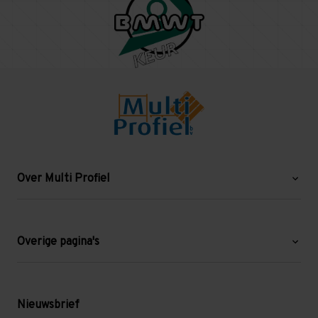
Over Multi Profiel
Over ons
Blog
Overige pagina's
Werken bij Multi Profiel
Gebruikte stellingen
Levering en afhalen
Mezzanine
Nieuwsbrief