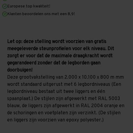
x
x
Europese top kwaliteit!
800
800
mm
mm
Klanten beoordelen ons met een 8,9!
(HxLxD)
(HxLxD)
-
-
6
6
niveaus
niveaus
(Liggers
(Liggers
1.200
1.200
Let op: deze stelling wordt voorzien van gratis
mm)
mm)
meegeleverde steunprofielen voor elk niveau. Dit
zorgt er voor dat de maximale draagkracht wordt
gegarandeerd zonder dat de legborden gaan
doorbuigen!
Deze grootvakstelling van 2.000 x 10.100 x 800 m mm
wordt standaard uitgerust met 6 legbordniveaus (Een
legbordniveau bestaat uit twee liggers en één
spaanplaat.) De stijlen zijn afgewerkt met RAL 5003
blauw, de liggers zijn afgewerkt in RAL 2004 oranje en
de schoringen en voetplaten zijn verzinkt. (De stijlen
en liggers zijn voorzien van epoxy polyester.)