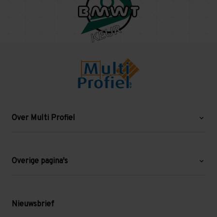
Over Multi Profiel
Over ons
Blog
Overige pagina's
Werken bij Multi Profiel
Gebruikte stellingen
Levering en afhalen
Mezzanine
Nieuwsbrief