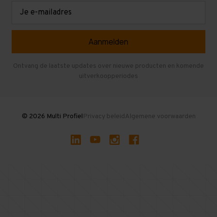
Retouren en garantie
Verdiepingsvloeren
E-
mailadres
Referenties
Selfstorage
Veelgestelde vragen
Entresolvloer
Herroepen en Annuleren
Gebruikte entresolvloeren
Ontvang de laatste updates over nieuwe producten en komende
uitverkoopperiodes
Stellingen kopen
© 2026 Multi Profiel
Privacy beleid
Algemene voorwaarden