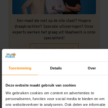
Een maat die niet op de site staat? Hogere
draagkrachten? Speciale uitvoeringen? Onze
experts werken het graag uit! Maatwerk is onze
specialiteit!
Contact met specialist
Toestemming
Details
Over
Montage uitbesteden?
Laat ons het doen!
Deze website maakt gebruik van cookies
We gebruiken cookies om content en advertenties te
personaliseren, functies voor social media te bieden en om
ons websiteverkeer te analyseren. Ook delen we informatie