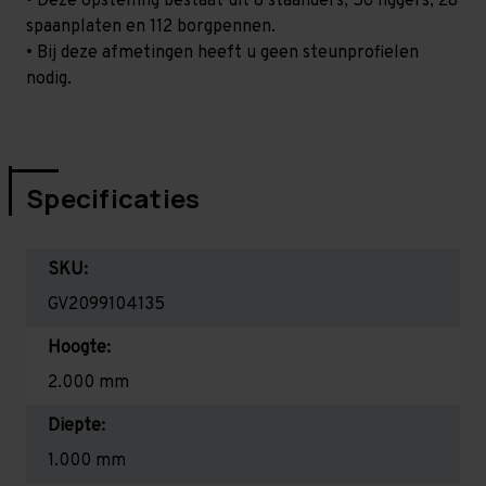
• Deze opstelling bestaat uit 8 staanders, 56 liggers, 28
spaanplaten en 112 borgpennen.
• Bij deze afmetingen heeft u geen steunprofielen
nodig.
Specificaties
SKU:
GV2099104135
Hoogte:
2.000 mm
Diepte:
1.000 mm