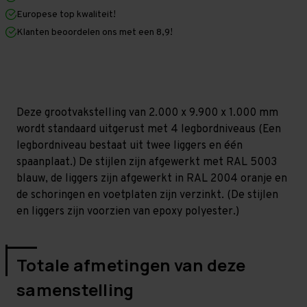
x
x
Europese top kwaliteit!
1.000
1.000
mm
mm
Klanten beoordelen ons met een 8,9!
(HxLxD)
(HxLxD)
-
-
4
4
niveaus
niveaus
(Liggers:
(Liggers:
1.350
1.350
mm)
mm)
Deze grootvakstelling van 2.000 x 9.900 x 1.000 mm
wordt standaard uitgerust met 4 legbordniveaus (Een
legbordniveau bestaat uit twee liggers en één
spaanplaat.) De stijlen zijn afgewerkt met RAL 5003
blauw, de liggers zijn afgewerkt in RAL 2004 oranje en
de schoringen en voetplaten zijn verzinkt. (De stijlen
en liggers zijn voorzien van epoxy polyester.)
Totale afmetingen van deze
samenstelling