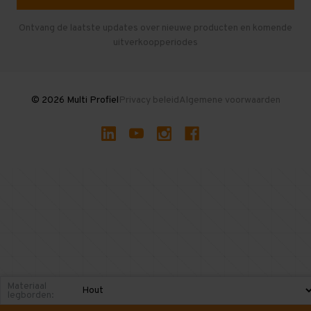
Herroepen en Annuleren
Gebruikte entresolvloeren
Ontvang de laatste updates over nieuwe producten en komende
uitverkoopperiodes
Stellingen kopen
© 2026 Multi Profiel
Privacy beleid
Algemene voorwaarden
Materiaal
legborden: