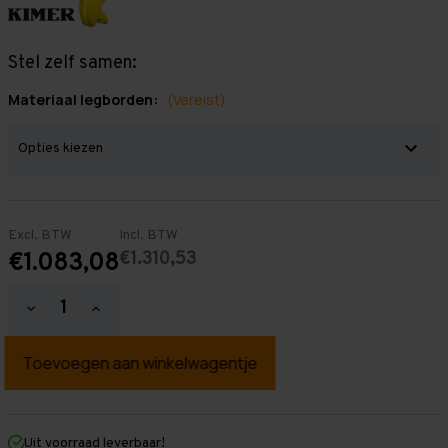
Stel zelf samen:
Materiaal legborden:
(Vereist)
Excl. BTW
Incl. BTW
€1.310,53
€1.083,08
Hoeveelheid
Hoeveelheid
verlagen
verhogen
van
van
Grootvakstelling
Grootvakstelling
2.000
2.000
mm
mm
x
x
9.900
9.900
mm
mm
Uit voorraad leverbaar!