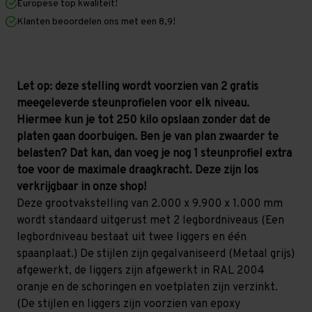
Europese top kwaliteit!
1.200
1.200
mm
mm
Klanten beoordelen ons met een 8,9!
(HxLxD)
(HxLxD)
-
-
2
2
niveaus
niveaus
GALVA
GALVA
Let op: deze stelling wordt voorzien van 2 gratis
meegeleverde steunprofielen voor elk niveau.
Hiermee kun je tot 250 kilo opslaan zonder dat de
platen gaan doorbuigen. Ben je van plan zwaarder te
belasten? Dat kan, dan voeg je nog 1 steunprofiel extra
toe voor de maximale draagkracht. Deze zijn los
verkrijgbaar in onze shop!
Deze grootvakstelling van 2.000 x 9.900 x 1.000 mm
wordt standaard uitgerust met 2 legbordniveaus (Een
legbordniveau bestaat uit twee liggers en één
spaanplaat.) De stijlen zijn gegalvaniseerd (Metaal grijs)
afgewerkt, de liggers zijn afgewerkt in RAL 2004
oranje en de schoringen en voetplaten zijn verzinkt.
(De stijlen en liggers zijn voorzien van epoxy