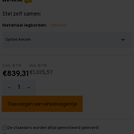
Stel zelf samen:
Materiaal legborden:
(Vereist)
Excl. BTW
Incl. BTW
€1.015,57
€839,31
Hoeveelheid
Hoeveelheid
verlagen
verhogen
van
van
Grootvakstelling
Grootvakstelling
2.000
2.000
mm
mm
x
x
9.900
9.900
mm
mm
De staanders worden altijd gemonteerd geleverd!
x
x