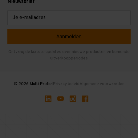
Mezzanine
Nieuwsbrief
Retouren en garantie
Verdiepingsvloeren
E-
mailadres
Referenties
Selfstorage
Veelgestelde vragen
Entresolvloer
Herroepen en Annuleren
Gebruikte entresolvloeren
Ontvang de laatste updates over nieuwe producten en komende
uitverkoopperiodes
Stellingen kopen
© 2026 Multi Profiel
Privacy beleid
Algemene voorwaarden