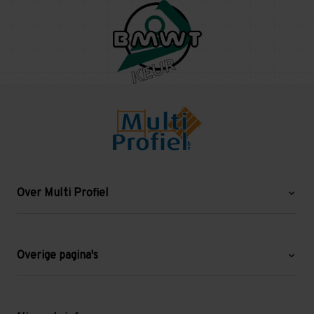
Over Multi Profiel
Over ons
Blog
Overige pagina's
Werken bij Multi Profiel
Gebruikte stellingen
Levering en afhalen