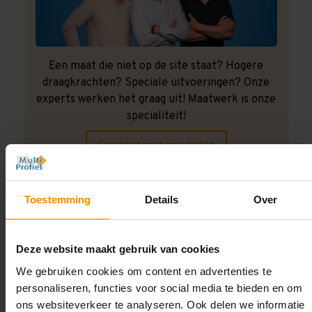
Een maat die niet op de site staat? Hogere
draagkrachten? Speciale uitvoeringen? Onze
experts werken het graag uit! Maatwerk is onze
specialiteit!
Contact met specialist
Toestemming
Details
Over
Montage uitbesteden?
Laat ons het doen!
Deze website maakt gebruik van cookies
We gebruiken cookies om content en advertenties te
personaliseren, functies voor social media te bieden en om
ons websiteverkeer te analyseren. Ook delen we informatie