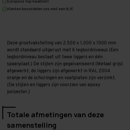
Europese top kwaliteit!
1.000
1.000
mm
mm
Klanten beoordelen ons met een 8,9!
(HxLxD)
(HxLxD)
-
-
6
6
niveaus
niveaus
GALVA
GALVA
Deze grootvakstelling van 2.500 x 1.000 x 1000 mm
wordt standaard uitgerust met 6 legbordniveaus (Een
legbordniveau bestaat uit twee liggers en één
spaanplaat.) De stijlen zijn gegalvaniseerd (Metaal grijs)
afgewerkt, de liggers zijn afgewerkt in RAL 2004
oranje en de schoringen en voetplaten zijn verzinkt.
(De stijlen en liggers zijn voorzien van epoxy
polyester.)
Totale afmetingen van deze
samenstelling