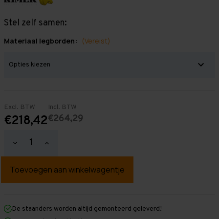
Stel zelf samen:
Materiaal legborden:
(Vereist)
Excl. BTW
Incl. BTW
€264,29
€218,42
Hoeveelheid
Hoeveelheid
verlagen
verhogen
van
van
Grootvakstelling
Grootvakstelling
2.500
2.500
mm
mm
x
x
1.000
1.000
mm
mm
De staanders worden altijd gemonteerd geleverd!
x
x