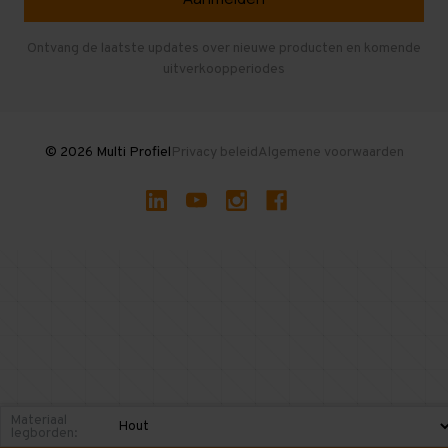
Entresolvloer
Herroepen en Annuleren
Gebruikte entresolvloeren
Ontvang de laatste updates over nieuwe producten en komende
uitverkoopperiodes
Stellingen kopen
© 2026 Multi Profiel
Privacy beleid
Algemene voorwaarden
Materiaal
legborden: