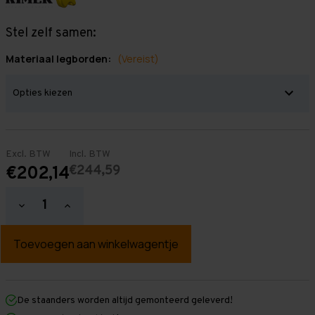
Stel zelf samen:
Materiaal legborden:
(Vereist)
Excl. BTW
Incl. BTW
€244,59
€202,14
Hoeveelheid
Hoeveelheid
verlagen
verhogen
van
van
Grootvakstelling
Grootvakstelling
2.500
2.500
mm
mm
x
x
1.600
1.600
mm
mm
De staanders worden altijd gemonteerd geleverd!
x
x