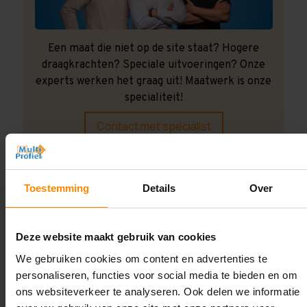
Een maat die niet op de site staat? Hogere
draagkrachten? Speciale uitvoeringen? Onze
experts werken het graag uit! Maatwerk is onze
specialiteit!
Contact met specialist
Montage uitbesteden?
Toestemming
Details
Over
Laat ons het doen!
Deze website maakt gebruik van cookies
We gebruiken cookies om content en advertenties te
personaliseren, functies voor social media te bieden en om
ons websiteverkeer te analyseren. Ook delen we informatie