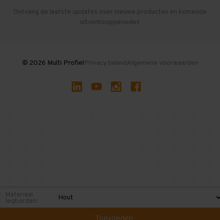
Herroepen en Annuleren
Gebruikte entresolvloeren
Ontvang de laatste updates over nieuwe producten en komende
uitverkoopperiodes
Stellingen kopen
© 2026 Multi Profiel
Privacy beleid
Algemene voorwaarden
Materiaal
legborden:
Toevoegen