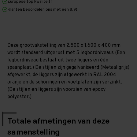
Europese top kwaliteit!
400
400
mm
mm
Klanten beoordelen ons met een 8,9!
(HxLxD)
(HxLxD)
-
-
5
5
niveaus
niveaus
GALVA
GALVA
Deze grootvakstelling van 2.500 x 1.600 x 400 mm
wordt standaard uitgerust met 5 legbordniveaus (Een
legbordniveau bestaat uit twee liggers en één
spaanplaat.) De stijlen zijn gegalvaniseerd (Metaal grijs)
afgewerkt, de liggers zijn afgewerkt in RAL 2004
oranje en de schoringen en voetplaten zijn verzinkt.
(De stijlen en liggers zijn voorzien van epoxy
polyester.)
Totale afmetingen van deze
samenstelling