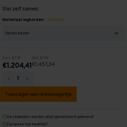
Stel zelf samen:
Materiaal legborden:
(Vereist)
Excl. BTW
Incl. BTW
€1.457,34
€1.204,41
Hoeveelheid
Hoeveelheid
verlagen
verhogen
van
van
Grootvakstelling
Grootvakstelling
2.500
2.500
mm
mm
x
x
9.550
9.550
mm
mm
De staanders worden altijd gemonteerd geleverd!
x
x
Europese top kwaliteit!
400
400