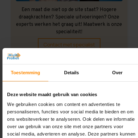
Een maat die niet op de site staat? Hogere
draagkrachten? Speciale uitvoeringen? Onze
experts werken het graag uit! Maatwerk is onze
specialiteit!
Contact met specialist
Montage uitbesteden?
Toestemming
Details
Over
Laat ons het doen!
Deze website maakt gebruik van cookies
We gebruiken cookies om content en advertenties te
personaliseren, functies voor social media te bieden en om
ons websiteverkeer te analyseren. Ook delen we informatie
over uw gebruik van onze site met onze partners voor
social media, adverteren en analyse. Deze partners kunnen