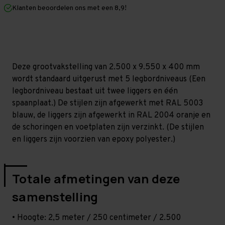
mm
mm
Klanten beoordelen ons met een 8,9!
(HxLxD)
(HxLxD)
-
-
5
5
niveaus
niveaus
Deze grootvakstelling van 2.500 x 9.550 x 400 mm
wordt standaard uitgerust met 5 legbordniveaus (Een
legbordniveau bestaat uit twee liggers en één
spaanplaat.) De stijlen zijn afgewerkt met RAL 5003
blauw, de liggers zijn afgewerkt in RAL 2004 oranje en
de schoringen en voetplaten zijn verzinkt. (De stijlen
en liggers zijn voorzien van epoxy polyester.)
Totale afmetingen van deze
samenstelling
• Hoogte: 2,5 meter / 250 centimeter / 2.500