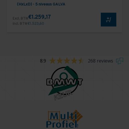
(HxLxD) - 5 niveaus GALVA
€1.259,17
Excl. BTW
Incl. BTW
€1.523,60
8.9
268 reviews