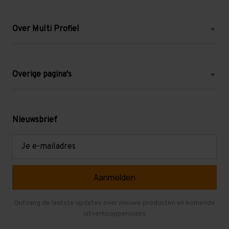
Over Multi Profiel
Over ons
Blog
Overige pagina's
Werken bij Multi Profiel
Gebruikte stellingen
Levering en afhalen
Mezzanine
Nieuwsbrief
Retouren en garantie
Verdiepingsvloeren
E-
mailadres
Referenties
Selfstorage
Veelgestelde vragen
Entresolvloer
Herroepen en Annuleren
Gebruikte entresolvloeren
Ontvang de laatste updates over nieuwe producten en komende
uitverkoopperiodes
Stellingen kopen