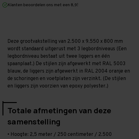
mm
mm
Klanten beoordelen ons met een 8,9!
(HxLxD)
(HxLxD)
-
-
3
3
niveaus
niveaus
Deze grootvakstelling van 2.500 x 9.550 x 800 mm
wordt standaard uitgerust met 3 legbordniveaus (Een
legbordniveau bestaat uit twee liggers en één
spaanplaat.) De stijlen zijn afgewerkt met RAL 5003
blauw, de liggers zijn afgewerkt in RAL 2004 oranje en
de schoringen en voetplaten zijn verzinkt. (De stijlen
en liggers zijn voorzien van epoxy polyester.)
Totale afmetingen van deze
samenstelling
• Hoogte: 2,5 meter / 250 centimeter / 2.500