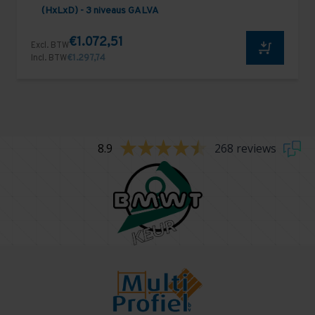
(HxLxD) - 3 niveaus GALVA
€1.072,51
Excl. BTW
Incl. BTW
€1.297,74
8.9
268 reviews