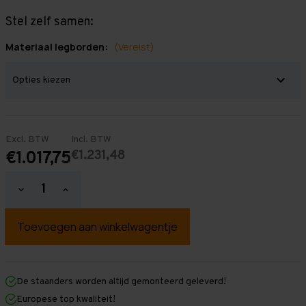
Stel zelf samen:
Materiaal legborden:
(Vereist)
Excl. BTW
Incl. BTW
€1.231,48
€1.017,75
Hoeveelheid
Hoeveelheid
verlagen
verhogen
van
van
Grootvakstelling
Grootvakstelling
2.500
2.500
mm
mm
x
x
9.550
9.550
mm
mm
De staanders worden altijd gemonteerd geleverd!
x
x
Europese top kwaliteit!
800
800