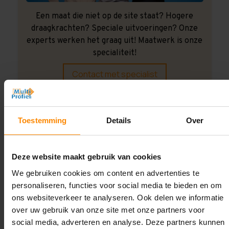
Een maat die niet op de site staat? Hogere
draagkrachten? Speciale uitvoeringen? Onze
experts werken het graag uit! Maatwerk is onze
specialiteit!
Contact met specialist
Montage uitbesteden?
Toestemming
Details
Over
Laat ons het doen!
Deze website maakt gebruik van cookies
We gebruiken cookies om content en advertenties te
personaliseren, functies voor social media te bieden en om
ons websiteverkeer te analyseren. Ook delen we informatie
over uw gebruik van onze site met onze partners voor
social media, adverteren en analyse. Deze partners kunnen