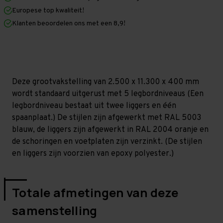
x
x
Europese top kwaliteit!
400
400
mm
mm
Klanten beoordelen ons met een 8,9!
(HxLxD)
(HxLxD)
-
-
5
5
niveaus
niveaus
(Liggers
(Liggers
1.200
1.200
mm)
mm)
Deze grootvakstelling van 2.500 x 11.300 x 400 mm
wordt standaard uitgerust met 5 legbordniveaus (Een
legbordniveau bestaat uit twee liggers en één
spaanplaat.) De stijlen zijn afgewerkt met RAL 5003
blauw, de liggers zijn afgewerkt in RAL 2004 oranje en
de schoringen en voetplaten zijn verzinkt. (De stijlen
en liggers zijn voorzien van epoxy polyester.)
Totale afmetingen van deze
samenstelling