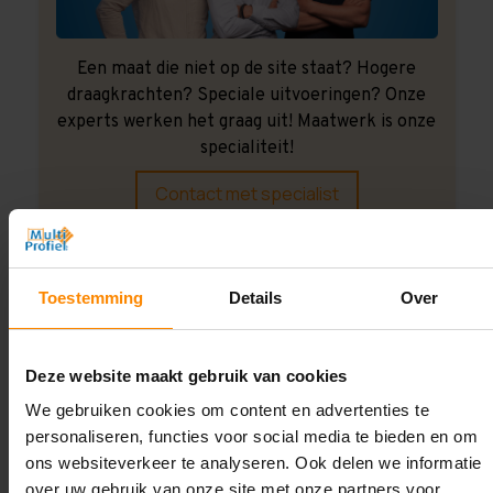
Een maat die niet op de site staat? Hogere
draagkrachten? Speciale uitvoeringen? Onze
experts werken het graag uit! Maatwerk is onze
specialiteit!
Contact met specialist
Montage uitbesteden?
Toestemming
Details
Over
Laat ons het doen!
Deze website maakt gebruik van cookies
We gebruiken cookies om content en advertenties te
personaliseren, functies voor social media te bieden en om
ons websiteverkeer te analyseren. Ook delen we informatie
over uw gebruik van onze site met onze partners voor