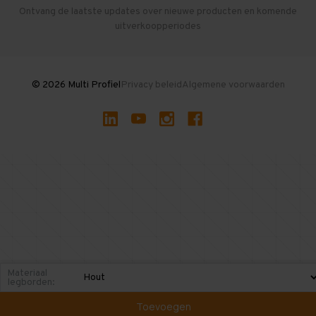
Herroepen en Annuleren
Gebruikte entresolvloeren
Ontvang de laatste updates over nieuwe producten en komende
uitverkoopperiodes
Stellingen kopen
© 2026 Multi Profiel
Privacy beleid
Algemene voorwaarden
Materiaal
legborden:
Toevoegen