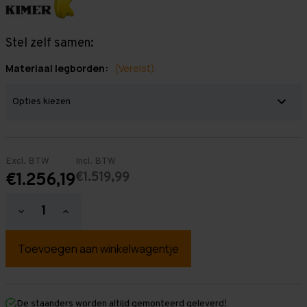
Stel zelf samen:
Materiaal legborden:
(Vereist)
Excl. BTW
Incl. BTW
€1.519,99
€1.256,19
Hoeveelheid
Hoeveelheid
verlagen
verhogen
van
van
Grootvakstelling
Grootvakstelling
2.500
2.500
mm
mm
x
x
11.300
11.300
mm
mm
De staanders worden altijd gemonteerd geleverd!