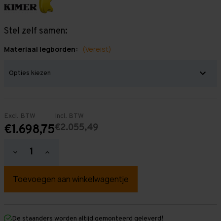
Stel zelf samen:
Materiaal legborden:
(Vereist)
Excl. BTW
Incl. BTW
€2.055,49
€1.698,75
Hoeveelheid
Hoeveelheid
verlagen
verhogen
van
van
Grootvakstelling
Grootvakstelling
2.500
2.500
mm
mm
x
x
11.300
11.300
mm
mm
De staanders worden altijd gemonteerd geleverd!