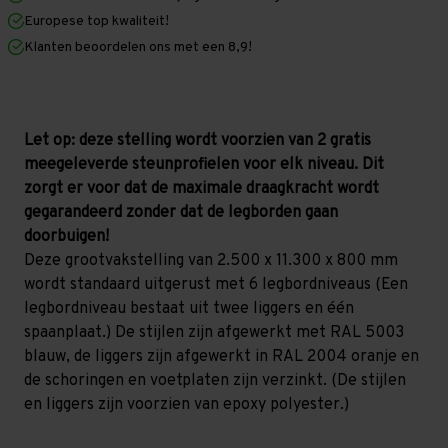
x
x
Europese top kwaliteit!
800
800
mm
mm
Klanten beoordelen ons met een 8,9!
(HxLxD)
(HxLxD)
-
-
6
6
niveaus
niveaus
(Liggers
(Liggers
1.200
1.200
Let op: deze stelling wordt voorzien van 2 gratis
mm)
mm)
meegeleverde steunprofielen voor elk niveau. Dit
zorgt er voor dat de maximale draagkracht wordt
gegarandeerd zonder dat de legborden gaan
doorbuigen!
Deze grootvakstelling van 2.500 x 11.300 x 800 mm
wordt standaard uitgerust met 6 legbordniveaus (Een
legbordniveau bestaat uit twee liggers en één
spaanplaat.) De stijlen zijn afgewerkt met RAL 5003
blauw, de liggers zijn afgewerkt in RAL 2004 oranje en
de schoringen en voetplaten zijn verzinkt. (De stijlen
en liggers zijn voorzien van epoxy polyester.)