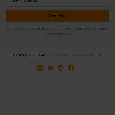
mailadres
Referenties
Selfstorage
Veelgestelde vragen
Entresolvloer
Herroepen en Annuleren
Gebruikte entresolvloeren
Ontvang de laatste updates over nieuwe producten en komende
uitverkoopperiodes
Stellingen kopen
© 2026 Multi Profiel
Privacy beleid
Algemene voorwaarden