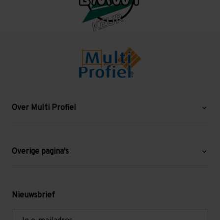
Over Multi Profiel
Over ons
Blog
Overige pagina's
Werken bij Multi Profiel
Gebruikte stellingen
Levering en afhalen
Mezzanine
Nieuwsbrief
Retouren en garantie
Verdiepingsvloeren
E-