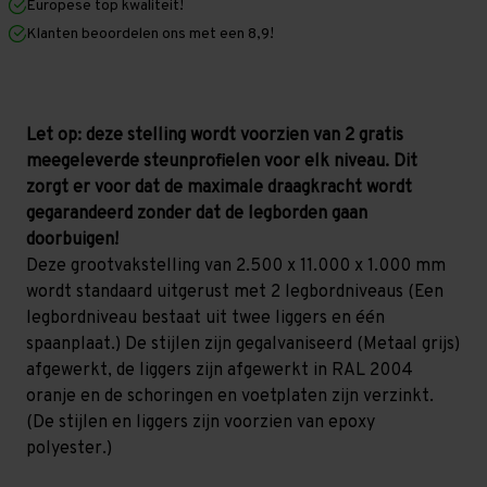
Europese top kwaliteit!
1.000
1.000
mm
mm
Klanten beoordelen ons met een 8,9!
(HxLxD)
(HxLxD)
-
-
2
2
niveaus
niveaus
GALVA
GALVA
(Liggers:
(Liggers:
Let op: deze stelling wordt voorzien van 2 gratis
1.500
1.500
meegeleverde steunprofielen voor elk niveau. Dit
mm)
mm)
zorgt er voor dat de maximale draagkracht wordt
gegarandeerd zonder dat de legborden gaan
doorbuigen!
Deze grootvakstelling van 2.500 x 11.000 x 1.000 mm
wordt standaard uitgerust met 2 legbordniveaus (Een
legbordniveau bestaat uit twee liggers en één
spaanplaat.) De stijlen zijn gegalvaniseerd (Metaal grijs)
afgewerkt, de liggers zijn afgewerkt in RAL 2004
oranje en de schoringen en voetplaten zijn verzinkt.
(De stijlen en liggers zijn voorzien van epoxy
polyester.)