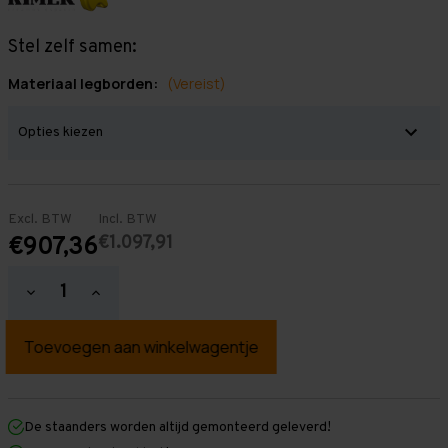
Stel zelf samen:
Materiaal legborden:
(Vereist)
Excl. BTW
Incl. BTW
€1.097,91
€907,36
Hoeveelheid
Hoeveelheid
verlagen
verhogen
van
van
Grootvakstelling
Grootvakstelling
2.500
2.500
mm
mm
x
x
11.000
11.000
mm
mm
De staanders worden altijd gemonteerd geleverd!
x
x