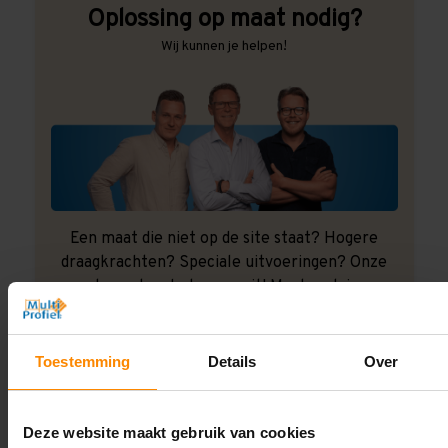
Oplossing op maat nodig?
Wij kunnen je helpen!
Een maat die niet op de site staat? Hogere
draagkrachten? Speciale uitvoeringen? Onze
experts werken het graag uit! Maatwerk is onze
specialiteit!
Contact met specialist
Toestemming
Details
Over
Deze website maakt gebruik van cookies
Montage uitbesteden?