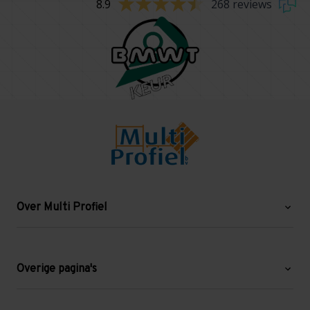
8.9
268 reviews
Over Multi Profiel
Over ons
Blog
Overige pagina's
Werken bij Multi Profiel
Gebruikte stellingen