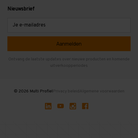
Levering en afhalen
Mezzanine
Nieuwsbrief
Retouren en garantie
Verdiepingsvloeren
E-
mailadres
Referenties
Selfstorage
Veelgestelde vragen
Entresolvloer
Herroepen en Annuleren
Gebruikte entresolvloeren
Ontvang de laatste updates over nieuwe producten en komende
uitverkoopperiodes
Stellingen kopen
© 2026 Multi Profiel
Privacy beleid
Algemene voorwaarden