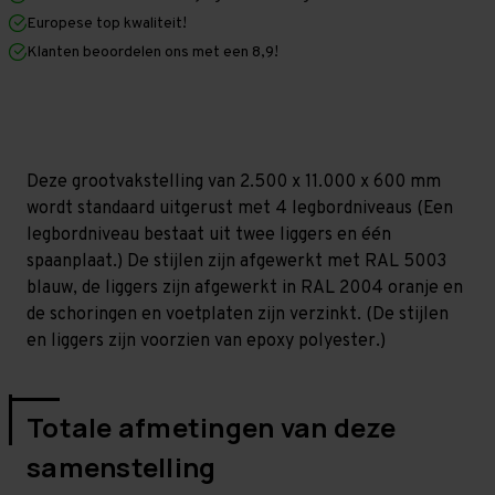
x
x
Europese top kwaliteit!
600
600
mm
mm
Klanten beoordelen ons met een 8,9!
(HxLxD)
(HxLxD)
-
-
4
4
niveaus
niveaus
(Liggers:
(Liggers:
1.500
1.500
mm)
mm)
Deze grootvakstelling van 2.500 x 11.000 x 600 mm
wordt standaard uitgerust met 4 legbordniveaus (Een
legbordniveau bestaat uit twee liggers en één
spaanplaat.) De stijlen zijn afgewerkt met RAL 5003
blauw, de liggers zijn afgewerkt in RAL 2004 oranje en
de schoringen en voetplaten zijn verzinkt. (De stijlen
en liggers zijn voorzien van epoxy polyester.)
Totale afmetingen van deze
samenstelling