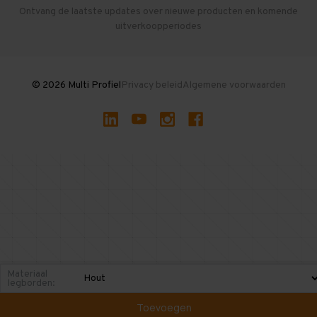
Herroepen en Annuleren
Gebruikte entresolvloeren
Ontvang de laatste updates over nieuwe producten en komende
uitverkoopperiodes
Stellingen kopen
© 2026 Multi Profiel
Privacy beleid
Algemene voorwaarden
Materiaal
legborden:
Toevoegen