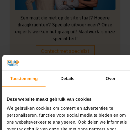
Een maat die niet op de site staat? Hogere
draagkrachten? Speciale uitvoeringen? Onze
experts werken het graag uit! Maatwerk is onze
specialiteit!
Contact met specialist
Montage uitbesteden?
Toestemming
Details
Over
Laat ons het doen!
Deze website maakt gebruik van cookies
We gebruiken cookies om content en advertenties te
personaliseren, functies voor social media te bieden en om
ons websiteverkeer te analyseren. Ook delen we informatie
over uw gebruik van onze site met onze partners voor