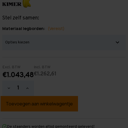
Stel zelf samen:
Materiaal legborden:
(Vereist)
Excl. BTW
Incl. BTW
€1.262,61
€1.043,48
Hoeveelheid
Hoeveelheid
verlagen
verhogen
van
van
Grootvakstelling
Grootvakstelling
2.500
2.500
mm
mm
x
x
11.000
11.000
mm
mm
De staanders worden altijd gemonteerd geleverd!