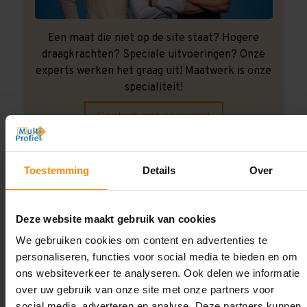
Een maat die niet op de site staat? Hogere
draagkrachten? Speciale uitvoeringen? Onze
experts werken het graag uit! Maatwerk is onze
specialiteit!
Contact met specialist
Toestemming
Details
Over
Montage uitbesteden?
Laat ons het doen!
Deze website maakt gebruik van cookies
We gebruiken cookies om content en advertenties te
personaliseren, functies voor social media te bieden en om
ons websiteverkeer te analyseren. Ook delen we informatie
over uw gebruik van onze site met onze partners voor
social media, adverteren en analyse. Deze partners kunnen