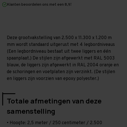
mm
mm
Klanten beoordelen ons met een 8,9!
(HxLxD)
(HxLxD)
-
-
4
4
niveaus
niveaus
Deze grootvakstelling van 2.500 x 11.300 x 1.200 m
mm wordt standaard uitgerust met 4 legbordniveaus
(Een legbordniveau bestaat uit twee liggers en één
spaanplaat.) De stijlen zijn afgewerkt met RAL 5003
blauw, de liggers zijn afgewerkt in RAL 2004 oranje en
de schoringen en voetplaten zijn verzinkt. (De stijlen
en liggers zijn voorzien van epoxy polyester.)
Totale afmetingen van deze
samenstelling
• Hoogte: 2,5 meter / 250 centimeter / 2.500