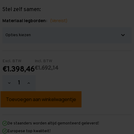
Stel zelf samen:
Materiaal legborden:
(Vereist)
Excl. BTW
Incl. BTW
€1.692,14
€1.398,46
Hoeveelheid
Hoeveelheid
verlagen
verhogen
van
van
Grootvakstelling
Grootvakstelling
2.500
2.500
mm
mm
x
x
11.300
11.300
mm
mm
De staanders worden altijd gemonteerd geleverd!
x
x
Europese top kwaliteit!
1.200
1.200