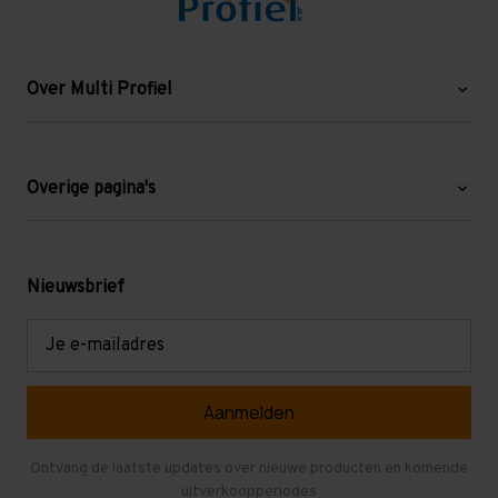
Over Multi Profiel
Over ons
Blog
Overige pagina's
Werken bij Multi Profiel
Gebruikte stellingen
Levering en afhalen
Mezzanine
Nieuwsbrief
Retouren en garantie
Verdiepingsvloeren
E-
mailadres
Referenties
Selfstorage
Veelgestelde vragen
Entresolvloer
Herroepen en Annuleren
Gebruikte entresolvloeren
Ontvang de laatste updates over nieuwe producten en komende
uitverkoopperiodes