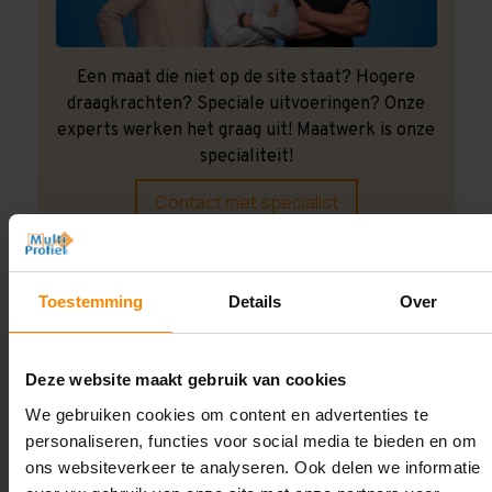
Een maat die niet op de site staat? Hogere
draagkrachten? Speciale uitvoeringen? Onze
experts werken het graag uit! Maatwerk is onze
specialiteit!
Contact met specialist
Montage uitbesteden?
Toestemming
Details
Over
Laat ons het doen!
Deze website maakt gebruik van cookies
We gebruiken cookies om content en advertenties te
personaliseren, functies voor social media te bieden en om
ons websiteverkeer te analyseren. Ook delen we informatie