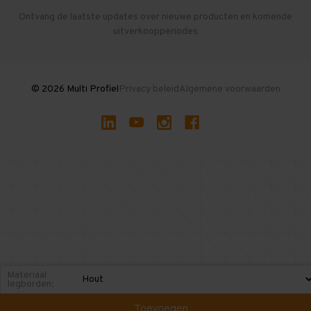
Herroepen en Annuleren
Gebruikte entresolvloeren
Ontvang de laatste updates over nieuwe producten en komende
uitverkoopperiodes
Stellingen kopen
© 2026 Multi Profiel
Privacy beleid
Algemene voorwaarden
Materiaal
legborden:
Toevoegen