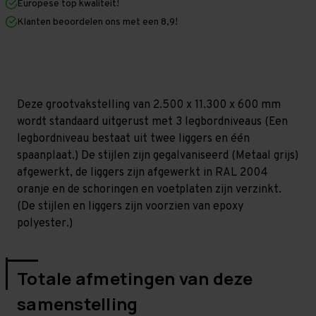
Europese top kwaliteit!
600
600
mm
mm
Klanten beoordelen ons met een 8,9!
(HxLxD)
(HxLxD)
-
-
3
3
niveaus
niveaus
GALVA
GALVA
Deze grootvakstelling van 2.500 x 11.300 x 600 mm
wordt standaard uitgerust met 3 legbordniveaus (Een
legbordniveau bestaat uit twee liggers en één
spaanplaat.) De stijlen zijn gegalvaniseerd (Metaal grijs)
afgewerkt, de liggers zijn afgewerkt in RAL 2004
oranje en de schoringen en voetplaten zijn verzinkt.
(De stijlen en liggers zijn voorzien van epoxy
polyester.)
Totale afmetingen van deze
samenstelling