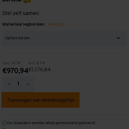
Stel zelf samen:
Materiaal legborden:
(Vereist)
Excl. BTW
Incl. BTW
€1.174,84
€970,94
Hoeveelheid
Hoeveelheid
verlagen
verhogen
van
van
Grootvakstelling
Grootvakstelling
2.500
2.500
mm
mm
x
x
11.300
11.300
mm
mm
De staanders worden altijd gemonteerd geleverd!
x
x