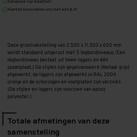
Europese top kwaliteit!
600
600
mm
mm
Klanten beoordelen ons met een 8,9!
(HxLxD)
(HxLxD)
-
-
5
5
niveaus
niveaus
GALVA
GALVA
Deze grootvakstelling van 2.500 x 11.300 x 600 mm
wordt standaard uitgerust met 5 legbordniveaus (Een
legbordniveau bestaat uit twee liggers en één
spaanplaat.) De stijlen zijn gegalvaniseerd (Metaal grijs)
afgewerkt, de liggers zijn afgewerkt in RAL 2004
oranje en de schoringen en voetplaten zijn verzinkt.
(De stijlen en liggers zijn voorzien van epoxy
polyester.)
Totale afmetingen van deze
samenstelling