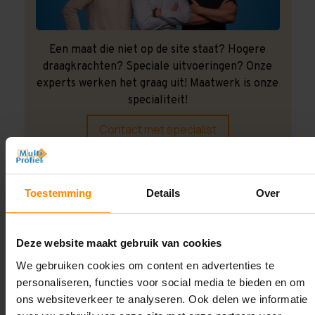
Een maat die niet op de site staat? Hogere
draagkrachten? Speciale uitvoeringen? Onze
experts werken het graag uit! Maatwerk is onze
specialiteit!
Contact met specialist
Montage uitbesteden?
Toestemming
Details
Over
Laat ons het doen!
Deze website maakt gebruik van cookies
We gebruiken cookies om content en advertenties te
personaliseren, functies voor social media te bieden en om
ons websiteverkeer te analyseren. Ook delen we informatie