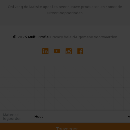
Herroepen en Annuleren
Gebruikte entresolvloeren
Ontvang de laatste updates over nieuwe producten en komende
uitverkoopperiodes
Stellingen kopen
© 2026 Multi Profiel
Privacy beleid
Algemene voorwaarden
Materiaal
legborden:
Toevoegen