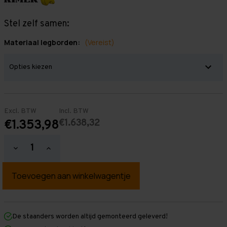
Stel zelf samen:
Materiaal legborden:
(Vereist)
Excl. BTW
Incl. BTW
€1.638,32
€1.353,98
Hoeveelheid
Hoeveelheid
verlagen
verhogen
van
van
Grootvakstelling
Grootvakstelling
2.500
2.500
mm
mm
x
x
11.300
11.300
mm
mm
De staanders worden altijd gemonteerd geleverd!
x
x