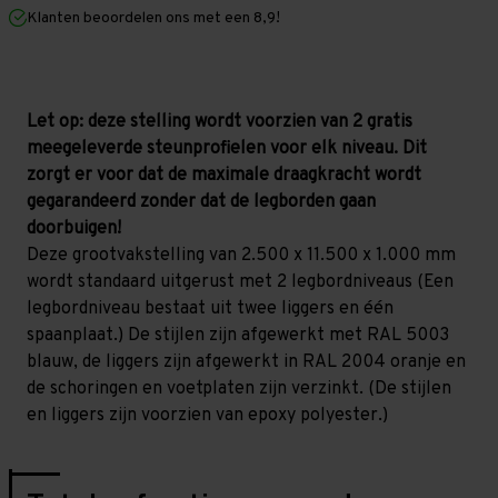
mm
mm
Klanten beoordelen ons met een 8,9!
(HxLxD)
(HxLxD)
-
-
2
2
niveaus
niveaus
Let op: deze stelling wordt voorzien van 2 gratis
meegeleverde steunprofielen voor elk niveau. Dit
zorgt er voor dat de maximale draagkracht wordt
gegarandeerd zonder dat de legborden gaan
doorbuigen!
Deze grootvakstelling van 2.500 x 11.500 x 1.000 mm
wordt standaard uitgerust met 2 legbordniveaus (Een
legbordniveau bestaat uit twee liggers en één
spaanplaat.) De stijlen zijn afgewerkt met RAL 5003
blauw, de liggers zijn afgewerkt in RAL 2004 oranje en
de schoringen en voetplaten zijn verzinkt. (De stijlen
en liggers zijn voorzien van epoxy polyester.)