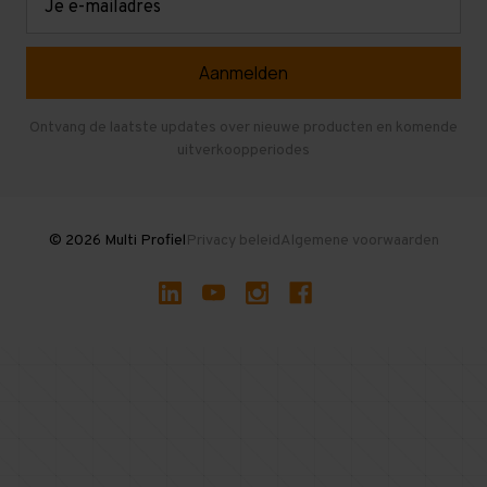
mailadres
Referenties
Selfstorage
Veelgestelde vragen
Entresolvloer
Herroepen en Annuleren
Gebruikte entresolvloeren
Ontvang de laatste updates over nieuwe producten en komende
uitverkoopperiodes
Stellingen kopen
© 2026 Multi Profiel
Privacy beleid
Algemene voorwaarden