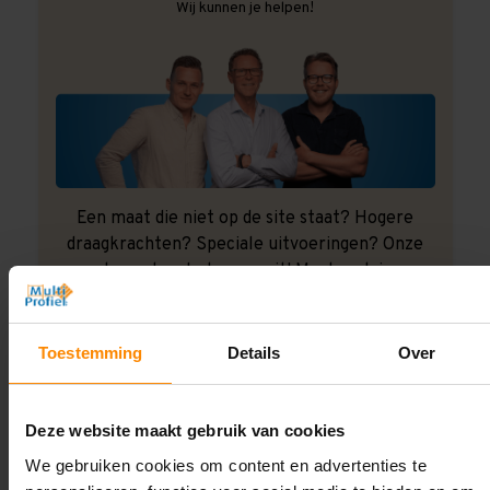
Wij kunnen je helpen!
Een maat die niet op de site staat? Hogere
draagkrachten? Speciale uitvoeringen? Onze
experts werken het graag uit! Maatwerk is onze
specialiteit!
Contact met specialist
Toestemming
Details
Over
Deze website maakt gebruik van cookies
Montage uitbesteden?
We gebruiken cookies om content en advertenties te
Laat ons het doen!