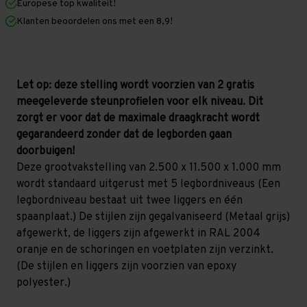
Europese top kwaliteit!
1.000
1.000
mm
mm
Klanten beoordelen ons met een 8,9!
(HxLxD)
(HxLxD)
-
-
5
5
niveaus
niveaus
GALVA
GALVA
Let op: deze stelling wordt voorzien van 2 gratis
meegeleverde steunprofielen voor elk niveau. Dit
zorgt er voor dat de maximale draagkracht wordt
gegarandeerd zonder dat de legborden gaan
doorbuigen!
Deze grootvakstelling van 2.500 x 11.500 x 1.000 mm
wordt standaard uitgerust met 5 legbordniveaus (Een
legbordniveau bestaat uit twee liggers en één
spaanplaat.) De stijlen zijn gegalvaniseerd (Metaal grijs)
afgewerkt, de liggers zijn afgewerkt in RAL 2004
oranje en de schoringen en voetplaten zijn verzinkt.
(De stijlen en liggers zijn voorzien van epoxy
polyester.)