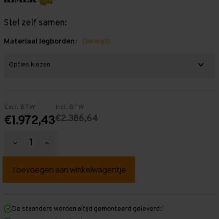
Stel zelf samen:
Materiaal legborden:
(Vereist)
Excl. BTW
Incl. BTW
€2.386,64
€1.972,43
Hoeveelheid
Hoeveelheid
verlagen
verhogen
van
van
Grootvakstelling
Grootvakstelling
2.500
2.500
mm
mm
x
x
11.500
11.500
mm
mm
De staanders worden altijd gemonteerd geleverd!
x
x