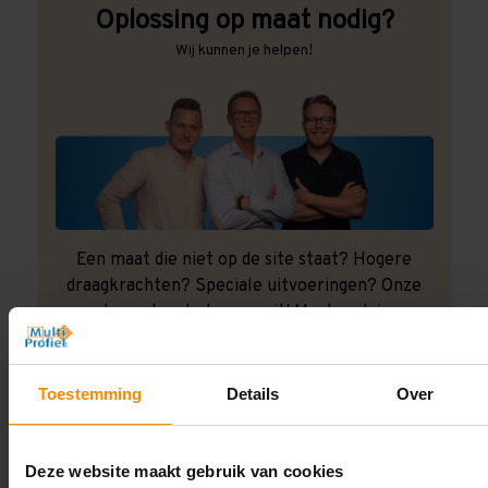
Oplossing op maat nodig?
Wij kunnen je helpen!
Een maat die niet op de site staat? Hogere
draagkrachten? Speciale uitvoeringen? Onze
experts werken het graag uit! Maatwerk is onze
specialiteit!
Contact met specialist
Toestemming
Details
Over
Deze website maakt gebruik van cookies
Montage uitbesteden?