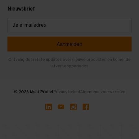
Levering en afhalen
Mezzanine
Nieuwsbrief
Retouren en garantie
Verdiepingsvloeren
E-
mailadres
Referenties
Selfstorage
Veelgestelde vragen
Entresolvloer
Herroepen en Annuleren
Gebruikte entresolvloeren
Ontvang de laatste updates over nieuwe producten en komende
uitverkoopperiodes
Stellingen kopen
© 2026 Multi Profiel
Privacy beleid
Algemene voorwaarden