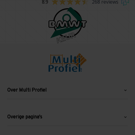
8.9
268 reviews
Over Multi Profiel
Over ons
Blog
Overige pagina's
Werken bij Multi Profiel
Gebruikte stellingen