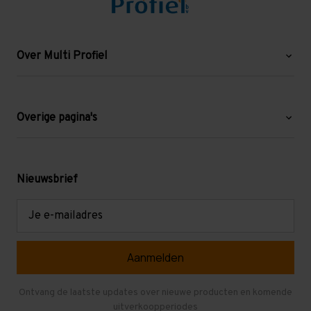
Over Multi Profiel
Over ons
Blog
Overige pagina's
Werken bij Multi Profiel
Gebruikte stellingen
Levering en afhalen
Mezzanine
Nieuwsbrief
Retouren en garantie
Verdiepingsvloeren
E-
mailadres
Referenties
Selfstorage
Veelgestelde vragen
Entresolvloer
Herroepen en Annuleren
Gebruikte entresolvloeren
Ontvang de laatste updates over nieuwe producten en komende
uitverkoopperiodes