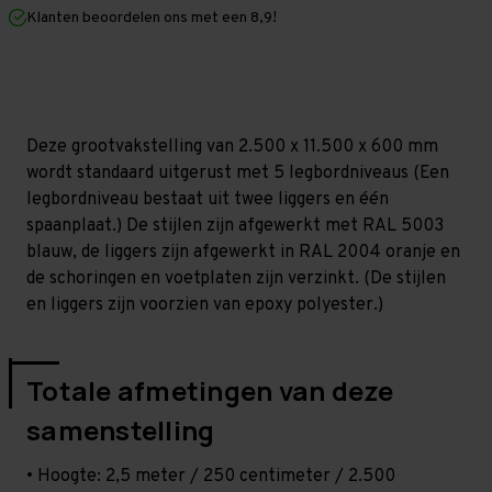
mm
mm
Klanten beoordelen ons met een 8,9!
(HxLxD)
(HxLxD)
-
-
5
5
niveaus
niveaus
Deze grootvakstelling van 2.500 x 11.500 x 600 mm
wordt standaard uitgerust met 5 legbordniveaus (Een
legbordniveau bestaat uit twee liggers en één
spaanplaat.) De stijlen zijn afgewerkt met RAL 5003
blauw, de liggers zijn afgewerkt in RAL 2004 oranje en
de schoringen en voetplaten zijn verzinkt. (De stijlen
en liggers zijn voorzien van epoxy polyester.)
Totale afmetingen van deze
samenstelling
• Hoogte: 2,5 meter / 250 centimeter / 2.500