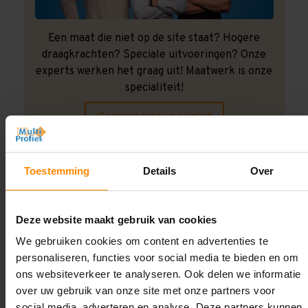
Een maat die niet op de site staat? Hogere
draagkrachten? Speciale uitvoeringen? Onze
experts werken het graag uit! Maatwerk is onze
specialiteit!
Contact met specialist
Toestemming
Details
Over
Montage uitbesteden?
Laat ons het doen!
Deze website maakt gebruik van cookies
We gebruiken cookies om content en advertenties te
personaliseren, functies voor social media te bieden en om
ons websiteverkeer te analyseren. Ook delen we informatie
over uw gebruik van onze site met onze partners voor
social media, adverteren en analyse. Deze partners kunnen