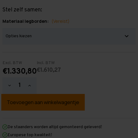
Stel zelf samen:
Materiaal legborden:
(Vereist)
Excl. BTW
Incl. BTW
€1.610,27
€1.330,80
Hoeveelheid
Hoeveelheid
verlagen
verhogen
van
van
Grootvakstelling
Grootvakstelling
2.500
2.500
mm
mm
x
x
11.500
11.500
mm
mm
De staanders worden altijd gemonteerd geleverd!
x
x
Europese top kwaliteit!
600
600