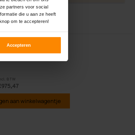
ze partners voor social
ormatie die u aan ze heeft
 knop om te accepteren!
Accepteren
ncl. BTW
€975,47
en aan winkelwagentje