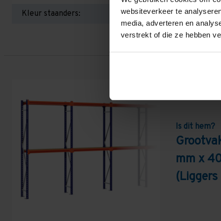
websiteverkeer te analyseren
Kleur staanders:
media, adverteren en analys
verstrekt of die ze hebben v
Is dit hem?
Grootva
mm x 40
(Liggers