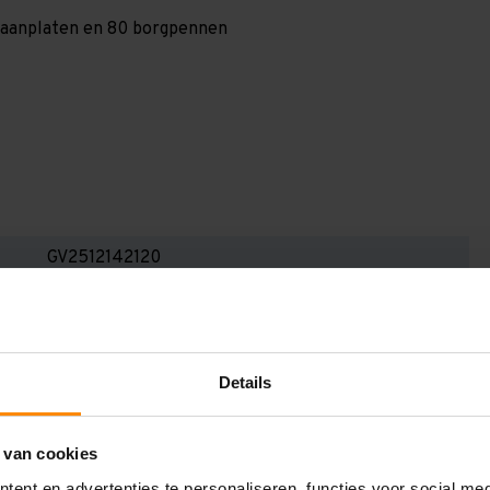
 spaanplaten en 80 borgpennen
GV2512142120
2.500 mm
400 mm
Details
12.600 mm
1.200 mm
 van cookies
2
ent en advertenties te personaliseren, functies voor social me