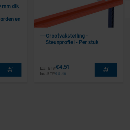
9 mm dik
borden en
Grootvakstelling -
Steunprofiel - Per stuk
€4,51
Excl. BTW
Incl. BTW
€ 5,46