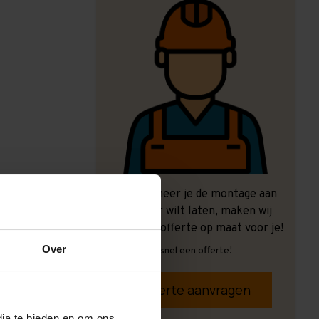
Ook wanneer je de montage aan
ons over wilt laten, maken wij
graag een offerte op maat voor je!
Over
Vrijblijvend, snel een offerte!
Offerte aanvragen
dia te bieden en om ons