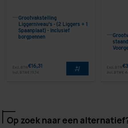
Grootvakstelling
Liggerniveau's - (2 Liggers + 1
Spaanplaat) - Inclusief
Grootv
borgpennen
staand
Voorg
€16,31
€3
Excl. BTW
Excl. BTW
Incl. BTW
€ 19,74
Incl. BTW
€ 4
Op zoek naar een alternatief