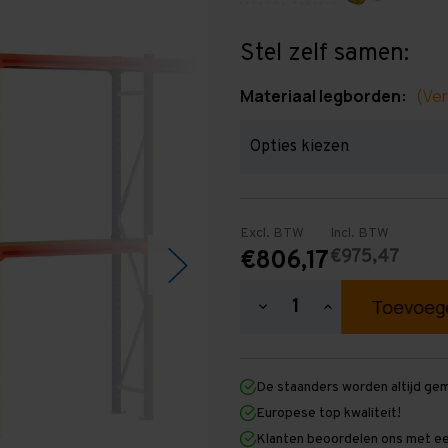
Stel zelf samen:
Materiaal legborden:
(Ver
Excl. BTW
Incl. BTW
€975,47
€806,17
Hoeveelheid
Hoeveelheid
verlagen
verhogen
van
van
Grootvakstelling
Grootvakstellin
2.500
2.500
De staanders worden altijd ge
mm
mm
x
x
Europese top kwaliteit!
12.600
12.600
Klanten beoordelen ons met ee
mm
mm