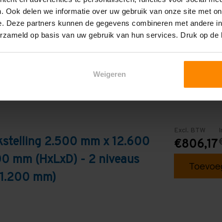
. Ook delen we informatie over uw gebruik van onze site met on
Blauw
e. Deze partners kunnen de gegevens combineren met andere inf
erzameld op basis van uw gebruik van hun services. Druk op de
Weigeren
Excl. BTW
I
kstelling 2.500 mm x 12.600
€806,17
0 mm (HxLxD) - 2 niveaus
Toevoeg
 1.200 mm)