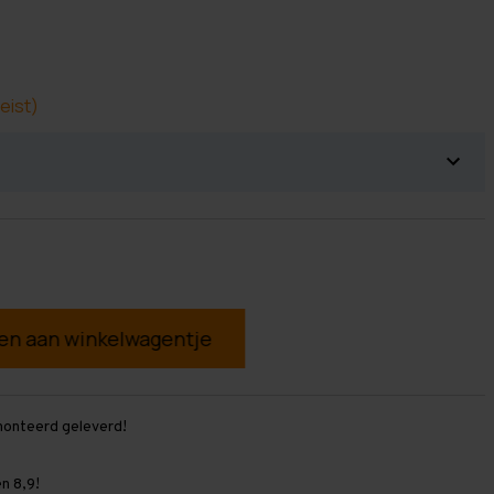
eist)
g
monteerd geleverd!
n 8,9!