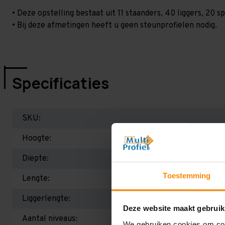
• Deze opstelling bestaat uit 11 staanders, 40 liggers, 20
• Bij deze afmetingen heeft u geen steunprofielen nodig.
Specificaties
SKU:
Hoogte:
Diepte:
Toestemming
Lengte:
Liggerlengte:
Deze website maakt gebruik
Aantal niveaus:
We gebruiken cookies om cont