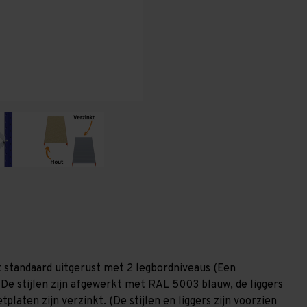
x
x
400
400
mm
mm
(HxLxD)
(HxLxD)
-
-
2
2
niveaus
niveaus
(Liggers
(Liggers
1.200
1.200
mm)
mm)
 standaard uitgerust met 2 legbordniveaus (Een
 De stijlen zijn afgewerkt met RAL 5003 blauw, de liggers
laten zijn verzinkt. (De stijlen en liggers zijn voorzien