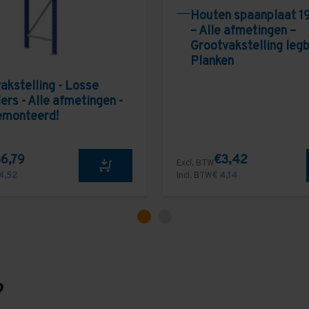
Houten spaanplaat 1
– Alle afmetingen –
Grootvakstelling leg
Planken
akstelling - Losse
ers - Alle afmetingen -
emonteerd!
6,79
€3,42
Excl. BTW
4,52
Incl. BTW
€ 4,14
?