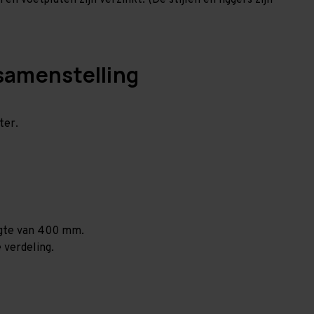
en voetplaten zijn verzinkt. (De stijlen en liggers zijn
samenstelling
ter.
ogte van 400 mm.
 verdeling.