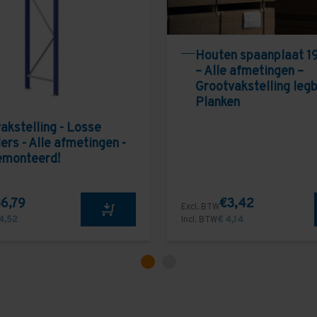
Houten spaanplaat 1
– Alle afmetingen –
Grootvakstelling leg
Planken
akstelling - Losse
ers - Alle afmetingen -
emonteerd!
6,79
€3,42
Excl. BTW
4,52
Incl. BTW
€ 4,14