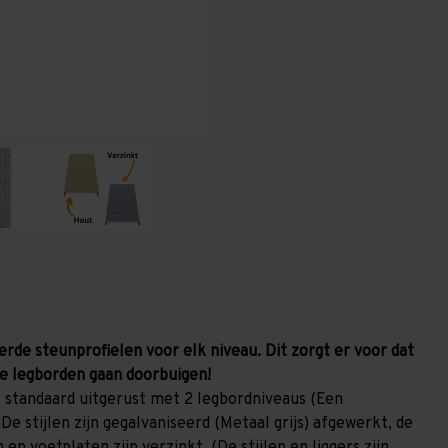
800
800
mm
mm
(HxLxD)
(HxLxD)
-
-
2
2
niveaus
niveaus
GALVA
GALVA
erde steunprofielen voor elk niveau. Dit zorgt er voor dat
e legborden gaan doorbuigen!
 standaard uitgerust met 2 legbordniveaus (Een
De stijlen zijn gegalvaniseerd (Metaal grijs) afgewerkt, de