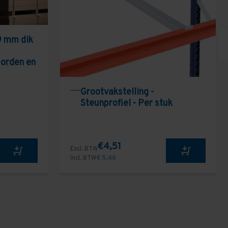
9 mm dik
borden en
Grootvakstelling -
Steunprofiel - Per stuk
€4,51
Excl. BTW
Incl. BTW
€ 5,46