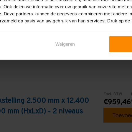
2.400 mm
. Ook delen we informatie over uw gebruik van onze site met on
2
e. Deze partners kunnen de gegevens combineren met andere inf
erzameld op basis van uw gebruik van hun services. Druk op de
Galva
Weigeren
Excl. BTW
kstelling 2.500 mm x 12.400
€959,46
0 mm (HxLxD) - 2 niveaus
Toevoeg