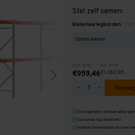
Stel zelf samen:
Materiaal legborden:
(Ver
Excl. BTW
Incl. BTW
€1.160,95
€959,46
Hoeveelheid
Hoeveelheid
verlagen
verhogen
van
van
Grootvakstelling
Grootvakstellin
2.500
2.500
De staanders worden altijd ge
mm
mm
x
x
Europese top kwaliteit!
12.400
12.400
Klanten beoordelen ons met ee
mm
mm
x
x