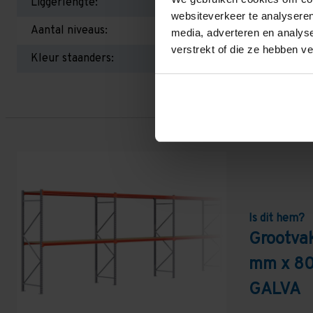
Liggerlengte:
websiteverkeer te analyseren
Aantal niveaus:
media, adverteren en analys
verstrekt of die ze hebben v
Kleur staanders:
Is dit hem?
Grootva
mm x 80
GALVA