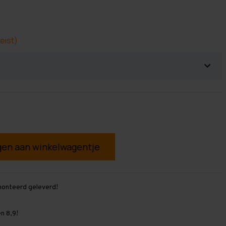
eist)
g
monteerd geleverd!
n 8,9!