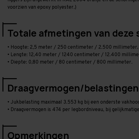
liggers zijn afgewerkt in RAL 2004 oranje en de schoringen 
voorzien van epoxy polyester.)
Totale afmetingen van deze 
• Hoogte: 2,5 meter / 250 centimeter / 2.500 millimeter.
• Lengte: 12,40 meter / 1240 centimeter / 12.400 millime
• Diepte: 0,80 meter / 80 centimeter / 800 millimeter.
Draagvermogen/belastingen
• Jukbelasting maximaal 3.553 kg bij een onderste vakho
• Draagvermogen is 474 per legbordniveau, bij gelijkmatige
Opmerkingen