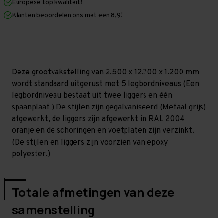
Europese top kwaliteit!
1.200
1.200
mm
mm
Klanten beoordelen ons met een 8,9!
(HxLxD)
(HxLxD)
-
-
5
5
niveaus
niveaus
GALVA
GALVA
Deze grootvakstelling van 2.500 x 12.700 x 1.200 mm
wordt standaard uitgerust met 5 legbordniveaus (Een
legbordniveau bestaat uit twee liggers en één
spaanplaat.) De stijlen zijn gegalvaniseerd (Metaal grijs)
afgewerkt, de liggers zijn afgewerkt in RAL 2004
oranje en de schoringen en voetplaten zijn verzinkt.
(De stijlen en liggers zijn voorzien van epoxy
polyester.)
Totale afmetingen van deze
samenstelling