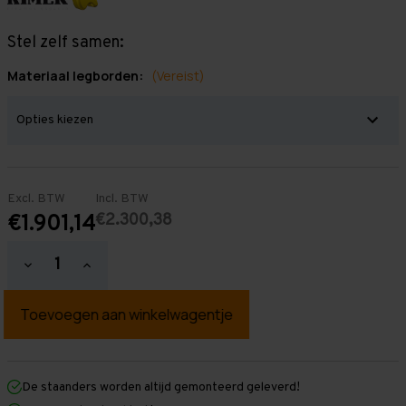
Stel zelf samen:
Materiaal legborden:
(Vereist)
Excl. BTW
Incl. BTW
€2.300,38
€1.901,14
Hoeveelheid
Hoeveelheid
verlagen
verhogen
van
van
Grootvakstelling
Grootvakstelling
2.500
2.500
mm
mm
x
x
12.700
12.700
mm
mm
De staanders worden altijd gemonteerd geleverd!
x
x