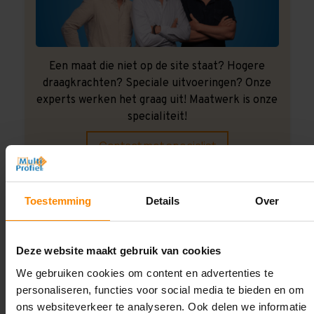
Een maat die niet op de site staat? Hogere
draagkrachten? Speciale uitvoeringen? Onze
experts werken het graag uit! Maatwerk is onze
specialiteit!
Contact met specialist
Toestemming
Details
Over
Montage uitbesteden?
Laat ons het doen!
Deze website maakt gebruik van cookies
We gebruiken cookies om content en advertenties te
personaliseren, functies voor social media te bieden en om
ons websiteverkeer te analyseren. Ook delen we informatie