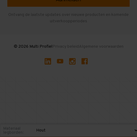
Entresolvloer
Herroepen en Annuleren
Gebruikte entresolvloeren
Ontvang de laatste updates over nieuwe producten en komende
uitverkoopperiodes
Stellingen kopen
© 2026 Multi Profiel
Privacy beleid
Algemene voorwaarden
Materiaal
legborden: