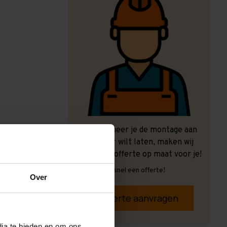
Ook wanneer je de montage aan
ons over wilt laten, maken wij
graag een offerte op maat voor je!
Vrijblijvend, snel een offerte!
Over
Offerte aanvragen
dia te bieden en om ons