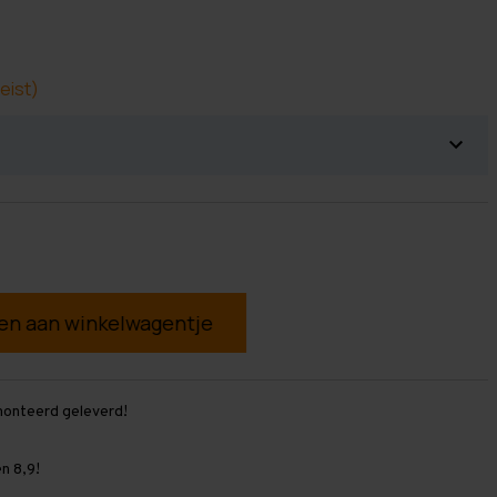
eist)
g
monteerd geleverd!
n 8,9!