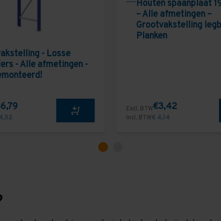
Houten spaanplaat 1
– Alle afmetingen –
Grootvakstelling leg
Planken
akstelling - Losse
ers - Alle afmetingen -
emonteerd!
6,79
€3,42
Excl. BTW
4,52
Incl. BTW
€ 4,14
?