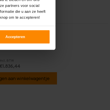
ze partners voor social
ormatie die u aan ze heeft
 knop om te accepteren!
Accepteren
Incl. BTW
€1.836,44
en aan winkelwagentje