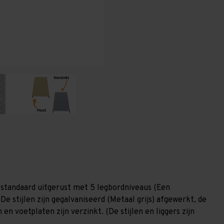
600
600
mm
mm
(HxLxD)
(HxLxD)
-
-
5
5
niveaus
niveaus
GALVA
GALVA
standaard uitgerust met 5 legbordniveaus (Een
De stijlen zijn gegalvaniseerd (Metaal grijs) afgewerkt, de
en voetplaten zijn verzinkt. (De stijlen en liggers zijn