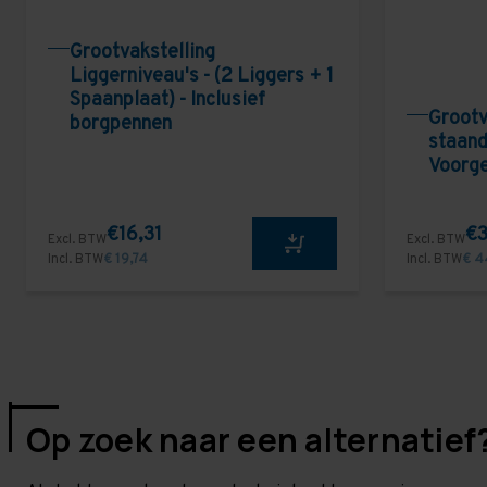
Grootvakstelling
Liggerniveau's - (2 Liggers + 1
Spaanplaat) - Inclusief
Grootv
borgpennen
staand
Voorg
€16,31
€3
Excl. BTW
Excl. BTW
Incl. BTW
€ 19,74
Incl. BTW
€ 4
Op zoek naar een alternatief