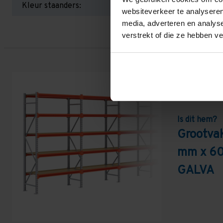
Kleur staanders:
websiteverkeer te analyseren
media, adverteren en analys
verstrekt of die ze hebben v
Is dit hem?
Grootvak
mm x 60
GALVA