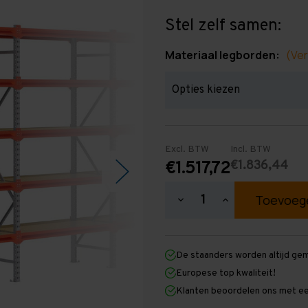
Stel zelf samen:
Materiaal legborden:
(Ver
Excl. BTW
Incl. BTW
€1.836,44
€1.517,72
Hoeveelheid
Hoeveelheid
verlagen
verhogen
van
van
Grootvakstelling
Grootvakstellin
2.500
2.500
De staanders worden altijd ge
mm
mm
x
x
Europese top kwaliteit!
12.700
12.700
Klanten beoordelen ons met ee
mm
mm
x
x