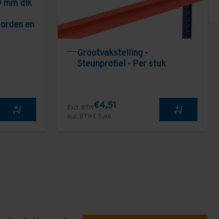
9 mm dik
borden en
Grootvakstelling -
Steunprofiel - Per stuk
€4,51
Excl. BTW
Incl. BTW
€ 5,46