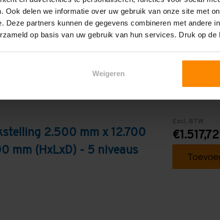
Galva
. Ook delen we informatie over uw gebruik van onze site met on
e. Deze partners kunnen de gegevens combineren met andere inf
erzameld op basis van uw gebruik van hun services. Druk op de
Weigeren
Excl. BTW
stelling 2.500 mm x 12.700
€1.517,72
0 mm (HxLxD) - 5 niveaus
Toevoeg