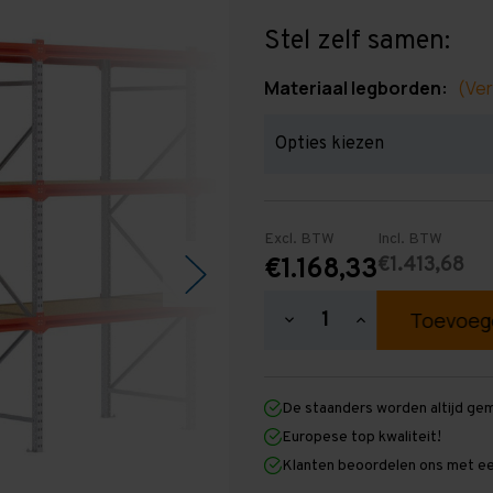
Stel zelf samen:
Materiaal legborden:
(Ver
Excl. BTW
Incl. BTW
€1.413,68
€1.168,33
Hoeveelheid
Hoeveelheid
verlagen
verhogen
van
van
Grootvakstelling
Grootvakstellin
2.500
2.500
De staanders worden altijd ge
mm
mm
x
x
Europese top kwaliteit!
12.700
12.700
Klanten beoordelen ons met ee
mm
mm
x
x