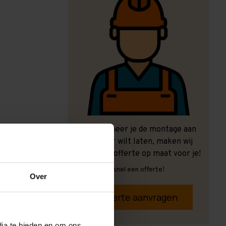
Ook wanneer je de montage aan
ons over wilt laten, maken wij
graag een offerte op maat voor je!
Vrijblijvend, snel een offerte!
Over
Offerte aanvragen
dia te bieden en om ons