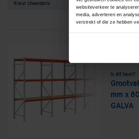
Kleur staanders:
websiteverkeer te analyseren
media, adverteren en analys
verstrekt of die ze hebben v
Is dit hem?
Grootvak
mm x 80
GALVA