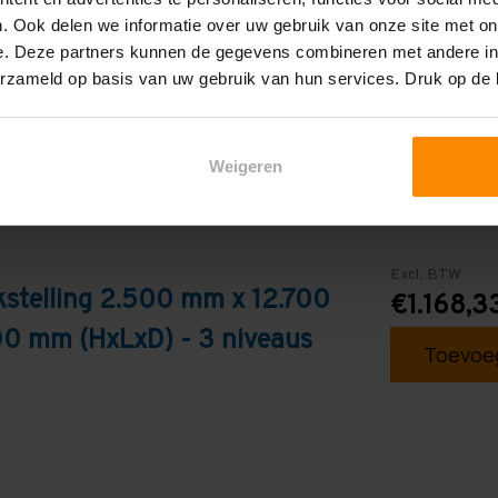
Galva
. Ook delen we informatie over uw gebruik van onze site met on
e. Deze partners kunnen de gegevens combineren met andere inf
erzameld op basis van uw gebruik van hun services. Druk op de
Weigeren
Excl. BTW
stelling 2.500 mm x 12.700
€1.168,3
0 mm (HxLxD) - 3 niveaus
Toevoeg