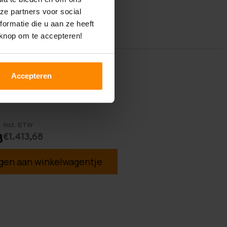
ze partners voor social
ormatie die u aan ze heeft
 knop om te accepteren!
Accepteren
Incl. BTW
€1.413,68
3
en aan winkelwagentje