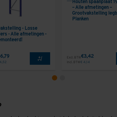
Houten spaanplaat 1
– Alle afmetingen –
Grootvakstelling leg
Planken
akstelling - Losse
ers - Alle afmetingen -
emonteerd!
6,79
€3,42
Excl. BTW
4,52
Incl. BTW
€ 4,14
?