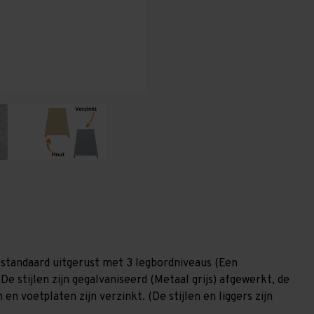
800
800
mm
mm
(HxLxD)
(HxLxD)
-
-
3
3
niveaus
niveaus
GALVA
GALVA
standaard uitgerust met 3 legbordniveaus (Een
De stijlen zijn gegalvaniseerd (Metaal grijs) afgewerkt, de
en voetplaten zijn verzinkt. (De stijlen en liggers zijn