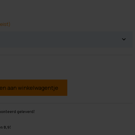
eist)
g
monteerd geleverd!
n 8,9!