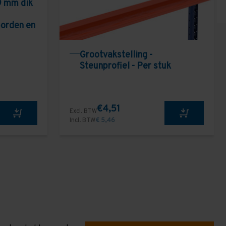
9 mm dik
borden en
Grootvakstelling -
Steunprofiel - Per stuk
€4,51
Excl. BTW
Incl. BTW
€ 5,46