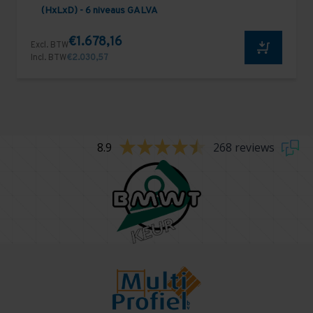
(HxLxD) - 6 niveaus GALVA
€1.678,16
Excl. BTW
Incl. BTW
€2.030,57
8.9
268 reviews