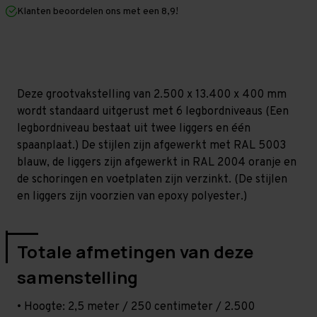
mm
mm
Klanten beoordelen ons met een 8,9!
(HxLxD)
(HxLxD)
-
-
6
6
niveaus
niveaus
Deze grootvakstelling van 2.500 x 13.400 x 400 mm
wordt standaard uitgerust met 6 legbordniveaus (Een
legbordniveau bestaat uit twee liggers en één
spaanplaat.) De stijlen zijn afgewerkt met RAL 5003
blauw, de liggers zijn afgewerkt in RAL 2004 oranje en
de schoringen en voetplaten zijn verzinkt. (De stijlen
en liggers zijn voorzien van epoxy polyester.)
Totale afmetingen van deze
samenstelling
• Hoogte: 2,5 meter / 250 centimeter / 2.500