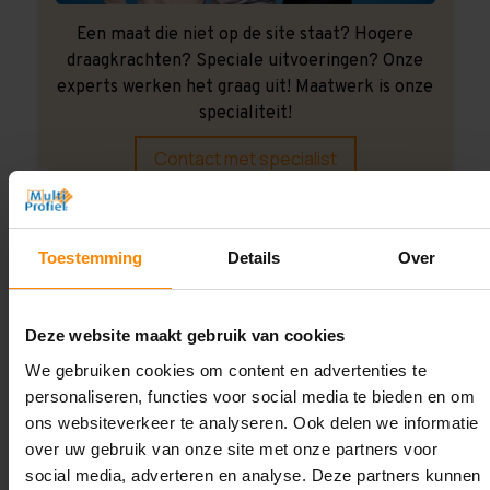
Een maat die niet op de site staat? Hogere
draagkrachten? Speciale uitvoeringen? Onze
experts werken het graag uit! Maatwerk is onze
specialiteit!
Contact met specialist
Montage uitbesteden?
Toestemming
Details
Over
Laat ons het doen!
Deze website maakt gebruik van cookies
We gebruiken cookies om content en advertenties te
personaliseren, functies voor social media te bieden en om
ons websiteverkeer te analyseren. Ook delen we informatie
over uw gebruik van onze site met onze partners voor
social media, adverteren en analyse. Deze partners kunnen