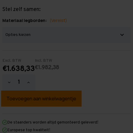
Stel zelf samen:
Materiaal legborden:
(Vereist)
Excl. BTW
Incl. BTW
€1.982,38
€1.638,33
Hoeveelheid
Hoeveelheid
verlagen
verhogen
van
van
Grootvakstelling
Grootvakstelling
2.500
2.500
mm
mm
x
x
13.400
13.400
mm
mm
De staanders worden altijd gemonteerd geleverd!
x
x
Europese top kwaliteit!
400
400