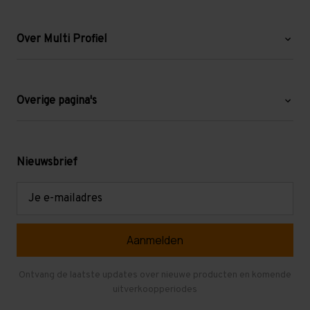
Over Multi Profiel
Over ons
Blog
Overige pagina's
Werken bij Multi Profiel
Gebruikte stellingen
Levering en afhalen
Mezzanine
Nieuwsbrief
Retouren en garantie
Verdiepingsvloeren
E-
mailadres
Referenties
Selfstorage
Veelgestelde vragen
Entresolvloer
Herroepen en Annuleren
Gebruikte entresolvloeren
Ontvang de laatste updates over nieuwe producten en komende
uitverkoopperiodes
Stellingen kopen